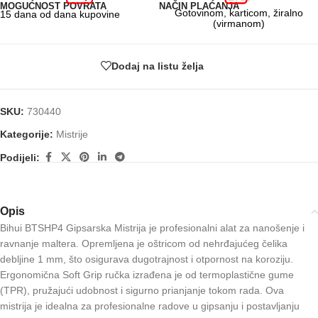
MOGUĆNOST POVRATA
NAČIN PLAĆANJA
Gotovinom, karticom, žiralno
15 dana od dana kupovine
(virmanom)
Dodaj na listu želja
SKU:
730440
Kategorije:
Mistrije
Podijeli:
Opis
Bihui BTSHP4 Gipsarska Mistrija je profesionalni alat za nanošenje i
ravnanje maltera. Opremljena je oštricom od nehrđajućeg čelika
debljine 1 mm, što osigurava dugotrajnost i otpornost na koroziju.
Ergonomična Soft Grip ručka izrađena je od termoplastične gume
(TPR), pružajući udobnost i sigurno prianjanje tokom rada. Ova
mistrija je idealna za profesionalne radove u gipsanju i postavljanju