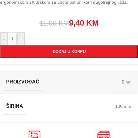
ergonomskom 2K drškom za udobnost prilikom dugotrajnog rada.
9,40
KM
11,00
KM
-
+
DODAJ U KORPU
PROIZVOĐAČ
Bihui
ŠIRINA
100 mm