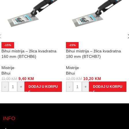
-15%
-15%
Bihui mistrija – žlica kvadratna
Bihui mistrija – žlica kvadratna
160 mm (BTCHB6)
180 mm (BTCHB7)
Mistrije
Mistrije
Bihui
Bihui
9,40
KM
10,20
KM
11,00
KM
12,00
KM
-
+
-
+
DODAJ U KORPU
DODAJ U KORPU
INFO