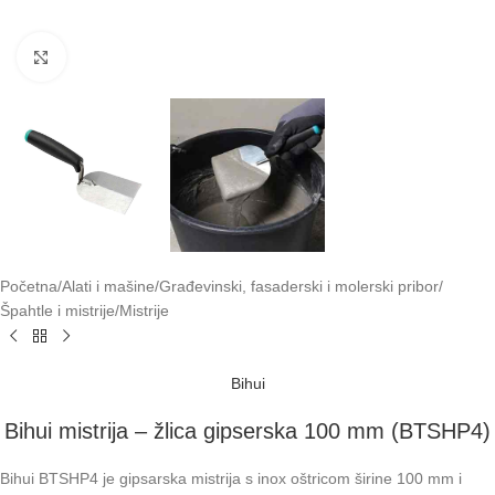
Klikni za uvećavanje
Početna
/
Alati i mašine
/
Građevinski, fasaderski i molerski pribor
/
Špahtle i mistrije
/
Mistrije
Bihui
Bihui mistrija – žlica gipserska 100 mm (BTSHP4)
Bihui BTSHP4 je gipsarska mistrija s inox oštricom širine 100 mm i