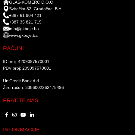
GLAS-KOMERC D.O.O.
Sviračka 82, Gradačac, BiH
+387 61 904 421
+387 35 821 715
info@gkboje.ba
www.gkboje.ba
RAČUNI
ID broj: 4209097570001​
PDV broj: 209097570001 ​
UniCredit Bank d.d.​
Žiro-račun: 3386002262475496​​
PRATITE NAS
INFORMACIJE