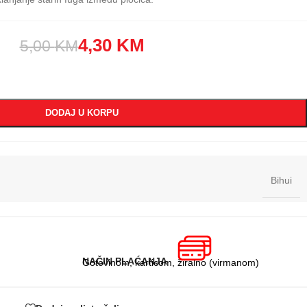
4,30
KM
5,00
KM
DODAJ U KORPU
Bihui
NAČIN PLAĆANJA
Gotovinom, karticom, žiralno (virmanom)