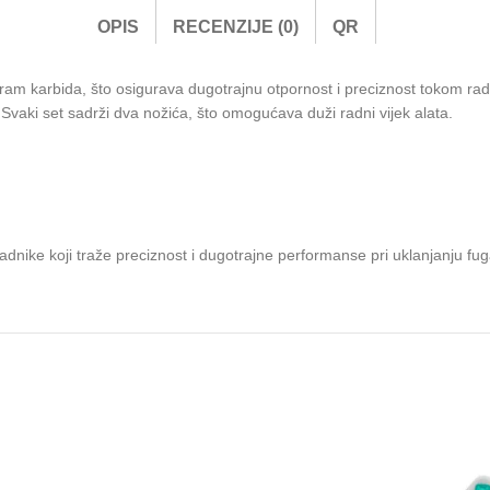
OPIS
RECENZIJE (0)
QR
fram karbida, što osigurava dugotrajnu otpornost i preciznost tokom rad
 Svaki set sadrži dva nožića, što omogućava duži radni vijek alata.
dnike koji traže preciznost i dugotrajne performanse pri uklanjanju fug