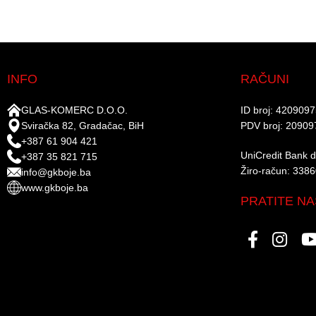
INFO
RAČUNI
GLAS-KOMERC D.O.O.
ID broj: 420909
Sviračka 82, Gradačac, BiH
PDV broj: 20909
+387 61 904 421
UniCredit Bank d.
+387 35 821 715
Žiro-račun: 338
info@gkboje.ba
www.gkboje.ba
PRATITE NA