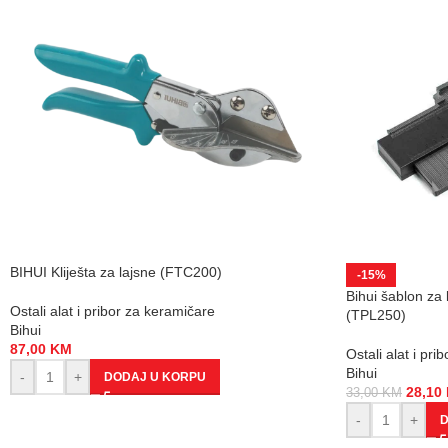
BIHUI Kliješta za lajsne (FTC200)
-15%
Bihui šablon za 
Ostali alat i pribor za keramičare
(TPL250)
Bihui
87,00
KM
Ostali alat i pr
Bihui
-
+
DODAJ U KORPU
28,10
33,00
KM
-
+
D