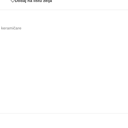
Dodaj na listu želja
za keramičare