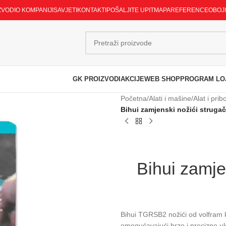
ZVODI
O KOMPANIJI
SAVJETI
KONTAKTI
POŠALJITE UPIT
MAPA
REFERENCE
OBOJ
GK PROIZVODI
AKCIJE
WEB SHOP
PROGRAM LO
Početna
/
Alati i mašine
/
Alat i pri
Bihui zamjenski nožići struga
Bihui zamje
Bihui TGRSB2 nožići od volfram ka
omogućavajući brzo i precizno uk