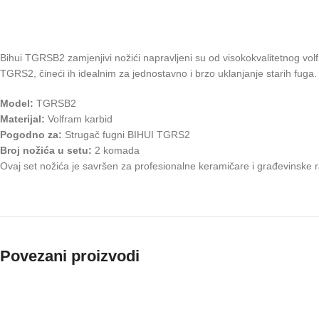
Bihui TGRSB2 zamjenjivi nožići napravljeni su od visokokvalitetnog vol
TGRS2, čineći ih idealnim za jednostavno i brzo uklanjanje starih fuga.
Model:
TGRSB2
Materijal:
Volfram karbid
Pogodno za:
Strugač fugni BIHUI TGRS2
Broj nožića u setu:
2 komada
Ovaj set nožića je savršen za profesionalne keramičare i građevinske ra
Povezani proizvodi