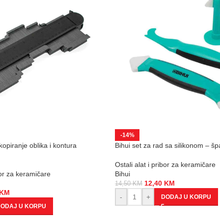
-14%
kopiranje oblika i kontura
Bihui set za rad sa silikonom – š
Ostali alat i pribor za keramičare
ibor za keramičare
Bihui
12,40
KM
14,50
KM
KM
-
+
DODAJ U KORPU
ODAJ U KORPU