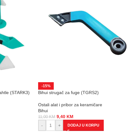
-15%
pahtle (STARK3)
Bihui strugač za fuge (TGRS2)
Ostali alat i pribor za keramičare
Bihui
9,40
KM
11,00
KM
-
+
DODAJ U KORPU