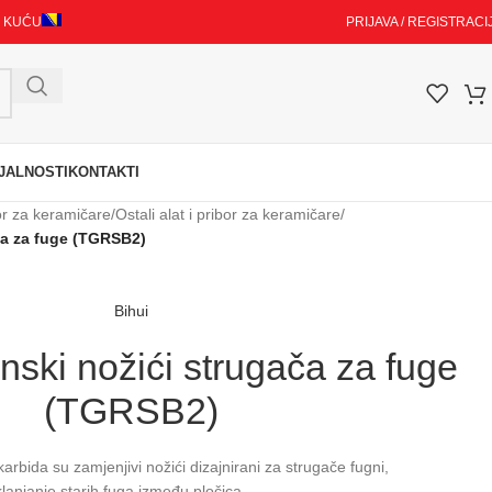
I KUĆU
PRIJAVA / REGISTRACI
JALNOSTI
KONTAKTI
bor za keramičare
/
Ostali alat i pribor za keramičare
/
ča za fuge (TGRSB2)
Bihui
nski nožići strugača za fuge
(TGRSB2)
rbida su zamjenjivi nožići dizajnirani za strugače fugni,
lanjanje starih fuga između pločica.