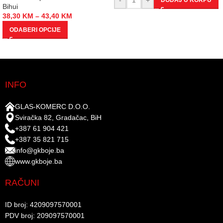
DODAJ U KORPU
Bihui
38,30
KM
–
43,40
KM
ODABERI OPCIJE
INFO
GLAS-KOMERC D.O.O.
Sviračka 82, Gradačac, BiH
+387 61 904 421
+387 35 821 715
info@gkboje.ba
www.gkboje.ba
RAČUNI
ID broj: 4209097570001​
PDV broj: 209097570001 ​