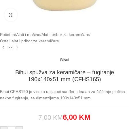
Klikni za uvećavanje
Početna
/
Alati i mašine
/
Alat i pribor za keramičare
/
Ostali alat i pribor za keramičare
Bihui
Bihui spužva za keramičare – fugiranje
190x140x51 mm (CFHS165)
Bihui CFHS190 je visoko upijajući sunđer, idealan za čišćenje pločica
nakon fugiranja, sa dimenzijama 190x140x51 mm.
6,00
KM
7,00
KM