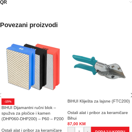
QR
Povezani proizvodi
BIHUI Kliješta za lajsne (FTC200)
-15%
BIHUI Dijamantni ručni blok –
Ostali alat i pribor za keramičare
spužva za pločice i kamen
Bihui
(DHP060-DHP200) – P60 – P200
87,00
KM
Ostali alat i pribor za keramičare
-
+