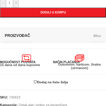
-
+
DODAJ U KORPU
PROIZVOĐAČ
Bihui
MOGUĆNOST POVRATA
NAČIN PLAĆANJA
Gotovinom, karticom, žiralno
15 dana od dana kupovine
(virmanom)
Dodaj na listu želja
SKU:
730423
Kategorije:
Ostali alat i pribor za keramičare