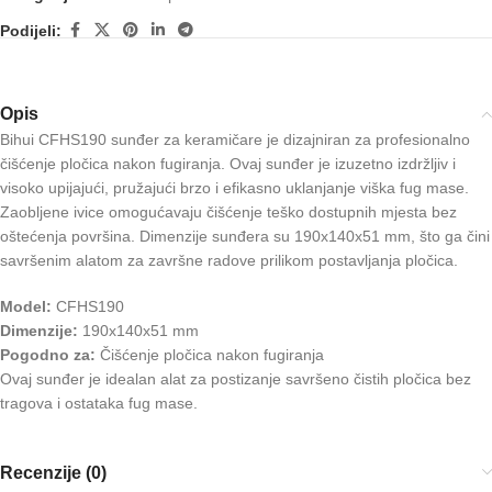
Podijeli:
Opis
Bihui CFHS190 sunđer za keramičare je dizajniran za profesionalno
čišćenje pločica nakon fugiranja. Ovaj sunđer je izuzetno izdržljiv i
visoko upijajući, pružajući brzo i efikasno uklanjanje viška fug mase.
Zaobljene ivice omogućavaju čišćenje teško dostupnih mjesta bez
oštećenja površina. Dimenzije sunđera su 190x140x51 mm, što ga čini
savršenim alatom za završne radove prilikom postavljanja pločica.
Model:
CFHS190
Dimenzije:
190x140x51 mm
Pogodno za:
Čišćenje pločica nakon fugiranja
Ovaj sunđer je idealan alat za postizanje savršeno čistih pločica bez
tragova i ostataka fug mase.
Recenzije (0)