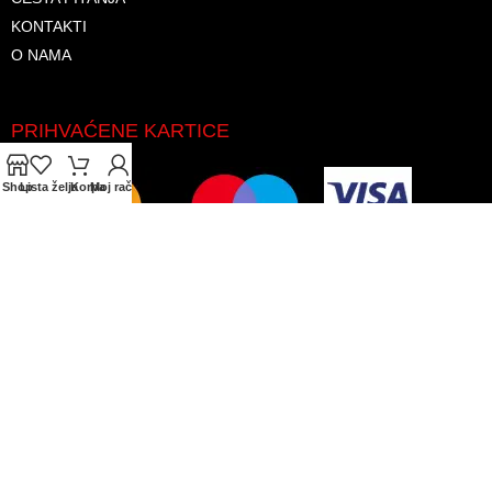
KONTAKTI
O NAMA
PRIHVAĆENE KARTICE
Shop
Lista želja
Korpa
Moj račun
© 2026. Sva prava zadržana. GLAS-KOMERC d.o.o.
Koristimo kolačiće kako bismo poboljšali vaše iskustvo na