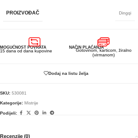
PROIZVOĐAČ
Dingqi
MOGUĆNOST POVRATA
NAČIN PLAĆANJA
Gotovinom, karticom, žiralno
15 dana od dana kupovine
(virmanom)
Dodaj na listu želja
SKU:
530081
Kategorije:
Mistrije
Podijeli:
Recenzije (0)