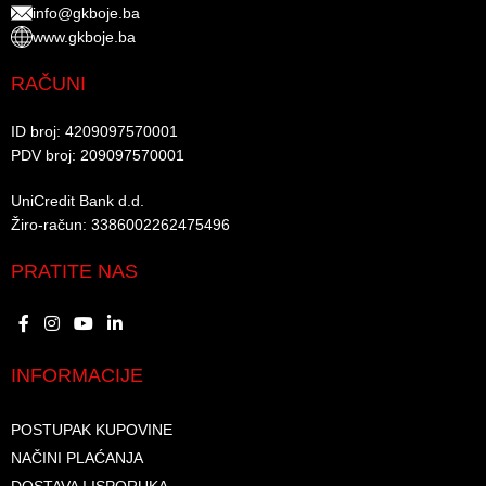
info@gkboje.ba
www.gkboje.ba
RAČUNI
ID broj: 4209097570001​
PDV broj: 209097570001 ​
UniCredit Bank d.d.​
Žiro-račun: 3386002262475496​​
PRATITE NAS
INFORMACIJE
POSTUPAK KUPOVINE
NAČINI PLAĆANJA