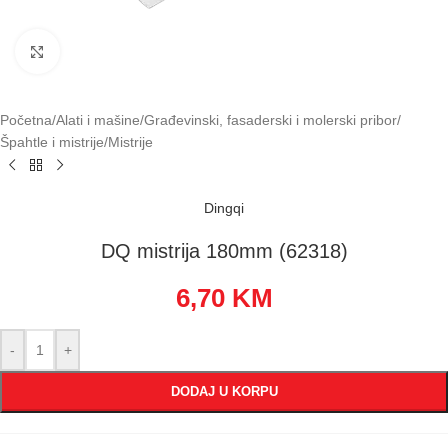
Klikni za uvećavanje
Početna
/
Alati i mašine
/
Građevinski, fasaderski i molerski pribor
/
Špahtle i mistrije
/
Mistrije
Dingqi
DQ mistrija 180mm (62318)
6,70
KM
-
+
DODAJ U KORPU