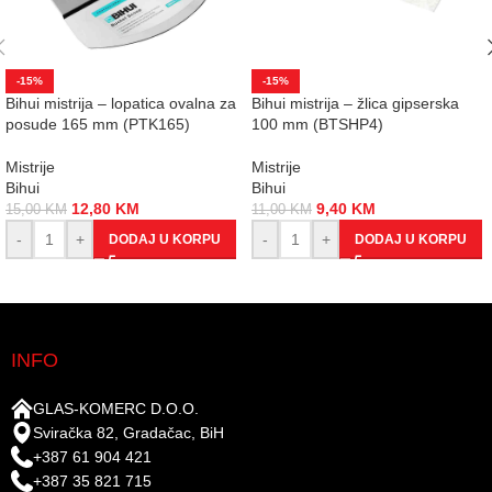
-15%
-15%
Bihui mistrija – lopatica ovalna za
Bihui mistrija – žlica gipserska
posude 165 mm (PTK165)
100 mm (BTSHP4)
Mistrije
Mistrije
Bihui
Bihui
12,80
KM
9,40
KM
15,00
KM
11,00
KM
-
+
-
+
DODAJ U KORPU
DODAJ U KORPU
INFO
GLAS-KOMERC D.O.O.
Sviračka 82, Gradačac, BiH
+387 61 904 421
+387 35 821 715