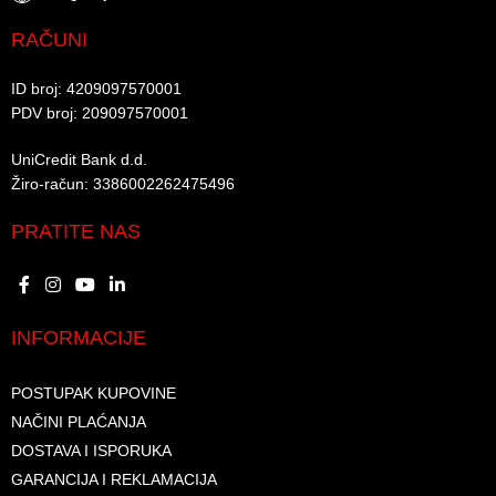
RAČUNI
ID broj: 4209097570001​
PDV broj: 209097570001 ​
UniCredit Bank d.d.​
Žiro-račun: 3386002262475496​​
PRATITE NAS
INFORMACIJE
POSTUPAK KUPOVINE
NAČINI PLAĆANJA
DOSTAVA I ISPORUKA
GARANCIJA I REKLAMACIJA