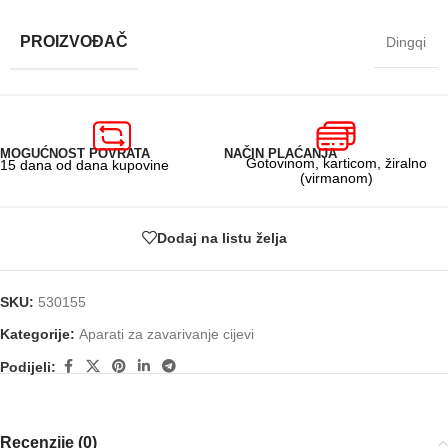
PROIZVOĐAČ
Dingqi
MOGUĆNOST POVRATA
NAČIN PLAĆANJA
Gotovinom, karticom, žiralno
15 dana od dana kupovine
(virmanom)
Dodaj na listu želja
SKU:
530155
Kategorije:
Aparati za zavarivanje cijevi
Podijeli:
Recenzije (0)