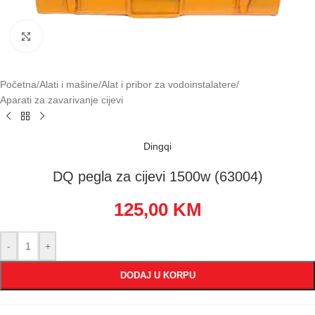
Klikni za uvećavanje
Početna
/
Alati i mašine
/
Alat i pribor za vodoinstalatere
/
Aparati za zavarivanje cijevi
Dingqi
DQ pegla za cijevi 1500w (63004)
125,00
KM
-
+
DODAJ U KORPU