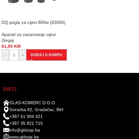
DQ pegla za cijevi 800w (63006)
Aparati za zavarivanje cijevi
Dingqi
61,00
KM
-
+
DODAJ U KORPU
INFO
GLAS-KOMERC D.O.O.
Sviračka 82, Gradačac, BiH
+387 61 904 421
+387 35 821 715
info@gkboje.ba
www.gkboje.ba