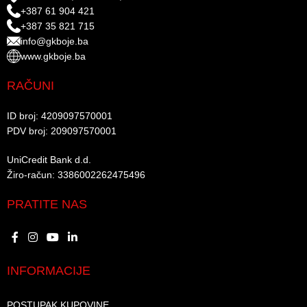
+387 61 904 421
+387 35 821 715
info@gkboje.ba
www.gkboje.ba
RAČUNI
ID broj: 4209097570001​
PDV broj: 209097570001 ​
UniCredit Bank d.d.​
Žiro-račun: 3386002262475496​​
PRATITE NAS
INFORMACIJE
POSTUPAK KUPOVINE