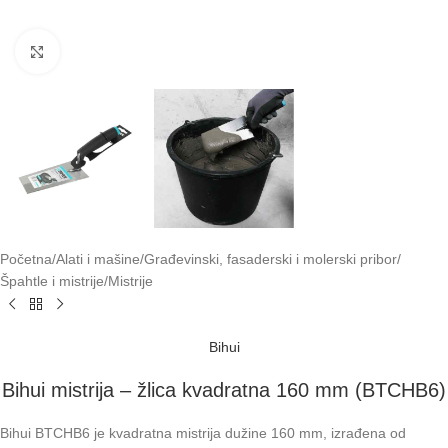
Klikni za uvećavanje
Početna
/
Alati i mašine
/
Građevinski, fasaderski i molerski pribor
/
Špahtle i mistrije
/
Mistrije
Bihui
Bihui mistrija – žlica kvadratna 160 mm (BTCHB6)
Bihui BTCHB6 je kvadratna mistrija dužine 160 mm, izrađena od