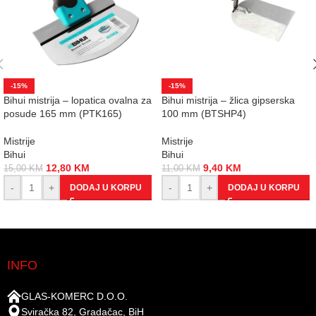
-15%
-15%
Bihui mistrija – lopatica ovalna za
Bihui mistrija – žlica gipserska
posude 165 mm (PTK165)
100 mm (BTSHP4)
Mistrije
Mistrije
Bihui
Bihui
12,80
KM
9,40
KM
15,00
KM
11,00
KM
-
+
-
+
DODAJ U KORPU
DODAJ U KORPU
INFO
GLAS-KOMERC D.O.O.
Sviračka 82, Gradačac, BiH