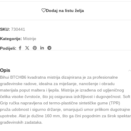
Dodaj na listu želja
SKU:
730441
Kategorije:
Mistrije
Podijeli:
Opis
Bihui BTCHB6 kvadratna mistrija dizajnirana je za profesionalne
građevinske radove, idealna za miješanje, nanošenje i obradu
materijala poput maltera i ljepila. Mistrija je izrađena od ugljeničnog
čelika visoke čvrstoće, što joj osigurava izdržljivost i dugovječnost. Soft
Grip ručka napravljena od termo-plastične sintetičke gume (TPR)
pruža udobnost i sigurno držanje, smanjujući umor prilikom dugotrajne
upotrebe. Alat je dužine 160 mm, što ga čini pogodnim za širok spektar
građevinskih zadataka.