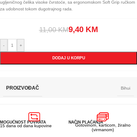
ugljeničnog čelika visoke čvrstoće, sa ergonomskom Soft Grip ručkom
za udobnost tokom dugotrajnog rada.
9,40
KM
11,00
KM
-
+
DODAJ U KORPU
PROIZVOĐAČ
Bihui
MOGUĆNOST POVRATA
NAČIN PLAĆANJA
Gotovinom, karticom, žiralno
15 dana od dana kupovine
(virmanom)