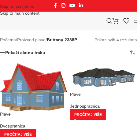
Skip to navigation
Skip to main content
Početna
/
Proizvod plave
/
Brittany 2388P
Prikaz svih 4 rezultata
Prikaži alatnu traku
Plave
Jednospratnica
Plave
PROČITAJ VIŠE
Dvospratnica
PROČITAJ VIŠE