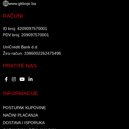
www.gkboje.ba
RAČUNI
ID broj: 4209097570001​
PDV broj: 209097570001 ​
UniCredit Bank d.d.​
Žiro-račun: 3386002262475496​​
PRATITE NAS
INFORMACIJE
POSTUPAK KUPOVINE
NAČINI PLAĆANJA
DOSTAVA I ISPORUKA