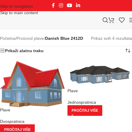
Skip to navigation
Skip to main content
Početna
/
Proizvod plave
/
Danish Blue 2412D
Prikaz svih 4 rezultata
Prikaži alatnu traku
Plave
Jednospratnica
Plave
PROČITAJ VIŠE
Dvospratnica
PROČITAJ VIŠE