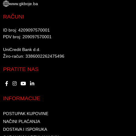
www.gkboje.ba
RAČUNI
ID broj: 4209097570001​
PDV broj: 209097570001 ​
UniCredit Bank d.d.​
Žiro-račun: 3386002262475496​​
PRATITE NAS
INFORMACIJE
POSTUPAK KUPOVINE
NAČINI PLAĆANJA
DOSTAVA I ISPORUKA