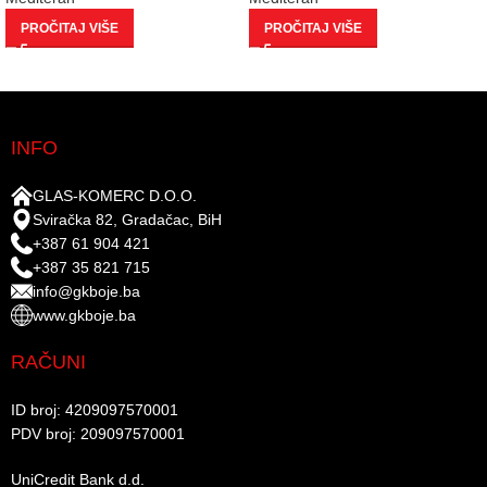
PROČITAJ VIŠE
PROČITAJ VIŠE
INFO
GLAS-KOMERC D.O.O.
Sviračka 82, Gradačac, BiH
+387 61 904 421
+387 35 821 715
info@gkboje.ba
www.gkboje.ba
RAČUNI
ID broj: 4209097570001​
PDV broj: 209097570001 ​
UniCredit Bank d.d.​