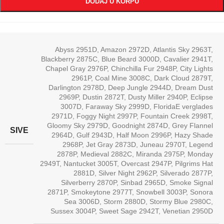
DODAJ U KORPU
Abyss 2951D
,
Amazon 2972D
,
Atlantis Sky 2963T
,
Blackberry 2875C
,
Blue Beard 3000D
,
Cavalier 2941T
,
Chapel Gray 2976P
,
Chinchilla Fur 2948P
,
City Lights
2961P
,
Coal Mine 3008C
,
Dark Cloud 2879T
,
Darlington 2978D
,
Deep Jungle 2944D
,
Dream Dust
2969P
,
Dustin 2872T
,
Dusty Miller 2940P
,
Eclipse
3007D
,
Faraway Sky 2999D
,
FloridaE verglades
2971D
,
Foggy Night 2997P
,
Fountain Creek 2998T
,
Gloomy Sky 2979D
,
Goodnight 2874D
,
Grey Flannel
SIVE
2964D
,
Gulf 2943D
,
Half Moon 2996P
,
Hazy Shade
2968P
,
Jet Gray 2873D
,
Juneau 2970T
,
Legend
2878P
,
Medieval 2882C
,
Miranda 2975P
,
Monday
2949T
,
Nantucket 3005T
,
Overcast 2947P
,
Pilgrims Hat
2881D
,
Silver Night 2962P
,
Silverado 2877P
,
Silverberry 2870P
,
Sinbad 2965D
,
Smoke Signal
2871P
,
Smokeytone 2977T
,
Snowbell 3003P
,
Sonora
Sea 3006D
,
Storm 2880D
,
Stormy Blue 2980C
,
Sussex 3004P
,
Sweet Sage 2942T
,
Venetian 2950D