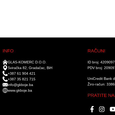
INFO
RAČUNI
GLAS-KOMERC D.O.O.
ID broj: 420909
Sviračka 82, Gradačac, BiH
PDV broj: 20909
+387 61 904 421
UniCredit Bank d.
+387 35 821 715
Žiro-račun: 338
info@gkboje.ba
www.gkboje.ba
PRATITE NA