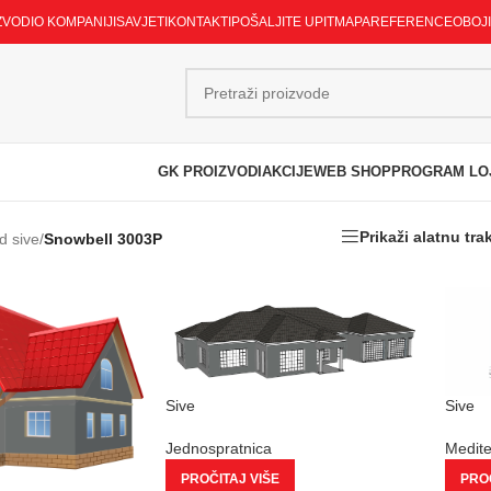
ZVODI
O KOMPANIJI
SAVJETI
KONTAKTI
POŠALJITE UPIT
MAPA
REFERENCE
OBOJ
GK PROIZVODI
AKCIJE
WEB SHOP
PROGRAM LO
Prikaži alatnu tra
d sive
/
Snowbell 3003P
Sive
Sive
Jednospratnica
Medit
PROČITAJ VIŠE
PROČ