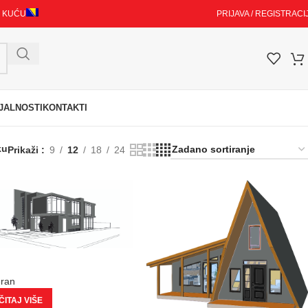
I KUĆU
PRIJAVA / REGISTRACI
JALNOSTI
KONTAKTI
ku
Prikaži
9
12
18
24
eran
ITAJ VIŠE