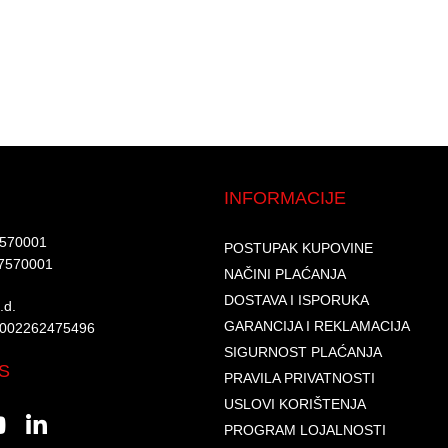
INFORMACIJE
7570001​
POSTUPAK KUPOVINE
7570001 ​
NAČINI PLAĆANJA
DOSTAVA I ISPORUKA
d.​
GARANCIJA I REKLAMACIJA
6002262475496​​
SIGURNOST PLAĆANJA
S
PRAVILA PRIVATNOSTI
USLOVI KORIŠTENJA
PROGRAM LOJALNOSTI