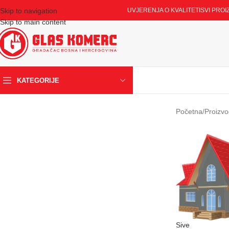
Skip to navigation
UVJERENJA O KVALITETI
SVI PROI
Skip to main content
KATEGORIJE
Početna
/
Proizvo
Sive