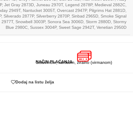
P
,
Jet Gray 2873D
,
Juneau 2970T
,
Legend 2878P
,
Medieval 2882C
,
day 2949T
,
Nantucket 3005T
,
Overcast 2947P
,
Pilgrims Hat 2881D
,
P
,
Silverado 2877P
,
Silverberry 2870P
,
Sinbad 2965D
,
Smoke Signal
 2977T
,
Snowbell 3003P
,
Sonora Sea 3006D
,
Storm 2880D
,
Stormy
Blue 2980C
,
Sussex 3004P
,
Sweet Sage 2942T
,
Venetian 2950D
NAČIN PLAĆANJA
Gotovinom, karticom, žiralno (virmanom)
Dodaj na listu želja