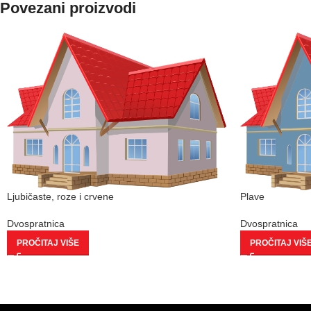
Povezani proizvodi
Ljubičaste, roze i crvene
Plave
Dvospratnica
Dvospratnica
PROČITAJ VIŠE
PROČITAJ VIŠ