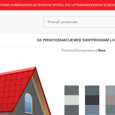
ZVODI
O KOMPANIJI
SAVJETI
KONTAKTI
POŠALJITE UPIT
MAPA
REFERENCE
OBOJ
GK PROIZVODI
AKCIJE
WEB SHOP
PROGRAM LO
Početna
/
Dvospratnica
/
Sive