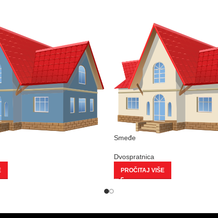
Smeđe
Dvospratnica
E
PROČITAJ VIŠE