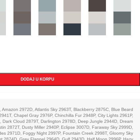
DODAJ U KORPU
,
Amazon 2972D
,
Atlantis Sky 2963T
,
Blackberry 2875C
,
Blue Beard
 2941T
,
Chapel Gray 2976P
,
Chinchilla Fur 2948P
,
City Lights 2961P
,
,
Dark Cloud 2879T
,
Darlington 2978D
,
Deep Jungle 2944D
,
Dream
tin 2872T
,
Dusty Miller 2940P
,
Eclipse 3007D
,
Faraway Sky 2999D
,
ades 2971D
,
Foggy Night 2997P
,
Fountain Creek 2998T
,
Gloomy Sky
ht 2874D
,
Grey Flannel 2964D
,
Gulf 2943D
,
Half Moon 2996P
,
Hazy