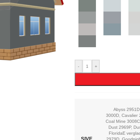
-
+
Abyss 2951D
3000D
,
Cavalier
Coal Mine 3008C
Dust 2969P
,
Dus
FloridaE vergl
SIVE
2979D
,
Goodnig