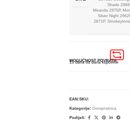
Shade 2968
Miranda 2975P
,
Mon
Silver Night 2962
2871P
,
Smokeytone
MOGUĆNOST POVRATA
15 dana od dana kupovine
EAN:
SKU:
Kategorije:
Dvospratnica
Podijeli: