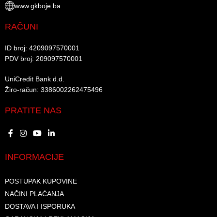
www.gkboje.ba
RAČUNI
ID broj: 4209097570001​
PDV broj: 209097570001 ​
UniCredit Bank d.d.​
Žiro-račun: 3386002262475496​​
PRATITE NAS
INFORMACIJE
POSTUPAK KUPOVINE
NAČINI PLAĆANJA
DOSTAVA I ISPORUKA