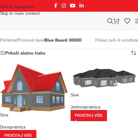
Skip to navigation
Skip to main content
Početna
/
Proizvod sive
/
Blue Beard 3000D
Prikaz svih 4 rezultata
Prikaži alatnu traku
Sive
Jednospratnica
Sive
PROČITAJ VIŠE
Dvospratnica
PROČITAJ VIŠE