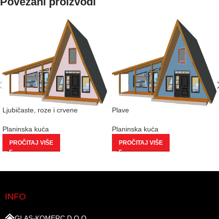
Povezani proizvodi
Ljubičaste, roze i crvene
Plave
Planinska kuća
Planinska kuća
PROČITAJ VIŠE
PROČITAJ VIŠE
INFO
GLAS-KOMERC D.O.O.