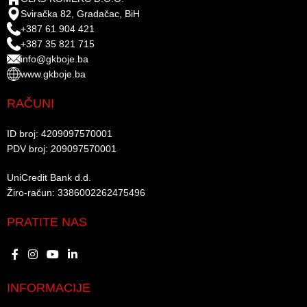
Sviračka 82, Gradačac, BiH
+387 61 904 421
+387 35 821 715
info@gkboje.ba
www.gkboje.ba
RAČUNI
ID broj: 4209097570001​
PDV broj: 209097570001 ​
UniCredit Bank d.d.​
Žiro-račun: 3386002262475496​​
PRATITE NAS
INFORMACIJE