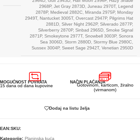
2964D
,
Gulf 2943D
,
Half Moon 2996P
,
Hazy Shade
2968P
,
Jet Gray 2873D
,
Juneau 2970T
,
Legend
2878P
,
Medieval 2882C
,
Miranda 2975P
,
Monday
2949T
,
Nantucket 3005T
,
Overcast 2947P
,
Pilgrims Hat
2881D
,
Silver Night 2962P
,
Silverado 2877P
,
Silverberry 2870P
,
Sinbad 2965D
,
Smoke Signal
2871P
,
Smokeytone 2977T
,
Snowbell 3003P
,
Sonora
Sea 3006D
,
Storm 2880D
,
Stormy Blue 2980C
,
Sussex 3004P
,
Sweet Sage 2942T
,
Venetian 2950D
MOGUĆNOST POVRATA
NAČIN PLAĆANJA
Gotovinom, karticom, žiralno
15 dana od dana kupovine
(virmanom)
Dodaj na listu želja
EAN:
SKU:
Kategorije:
Planinska kuća