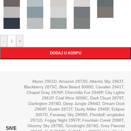
-
+
DODAJ U KORPU
Abyss 2951D
,
Amazon 2972D
,
Atlantis Sky 2963T
,
Blackberry 2875C
,
Blue Beard 3000D
,
Cavalier 2941T
,
Chapel Gray 2976P
,
Chinchilla Fur 2948P
,
City Lights
2961P
,
Coal Mine 3008C
,
Dark Cloud 2879T
,
Darlington 2978D
,
Deep Jungle 2944D
,
Dream Dust
2969P
,
Dustin 2872T
,
Dusty Miller 2940P
,
Eclipse
3007D
,
Faraway Sky 2999D
,
FloridaE verglades
2971D
,
Foggy Night 2997P
,
Fountain Creek 2998T
,
Gloomy Sky 2979D
,
Goodnight 2874D
,
Grey Flannel
SIVE