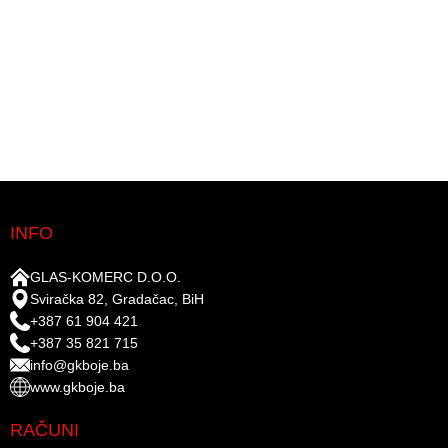
INFO
GLAS-KOMERC D.O.O.
Sviračka 82, Gradačac, BiH
+387 61 904 421
+387 35 821 715
info@gkboje.ba
www.gkboje.ba
RAČUNI