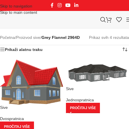
Skip to navigation
Skip to main content
Početna
/
Proizvod sive
/
Grey Flannel 2964D
Prikaz svih 4 rezultata
Prikaži alatnu traku
Sive
Jednospratnica
Sive
PROČITAJ VIŠE
Dvospratnica
PROČITAJ VIŠE