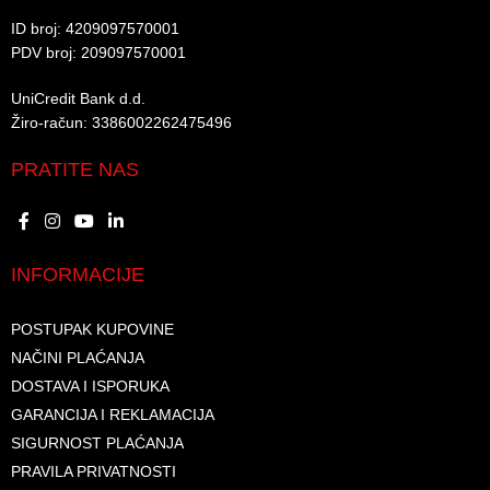
ID broj: 4209097570001​
PDV broj: 209097570001 ​
UniCredit Bank d.d.​
Žiro-račun: 3386002262475496​​
PRATITE NAS
INFORMACIJE
POSTUPAK KUPOVINE
NAČINI PLAĆANJA
DOSTAVA I ISPORUKA
GARANCIJA I REKLAMACIJA
SIGURNOST PLAĆANJA
PRAVILA PRIVATNOSTI