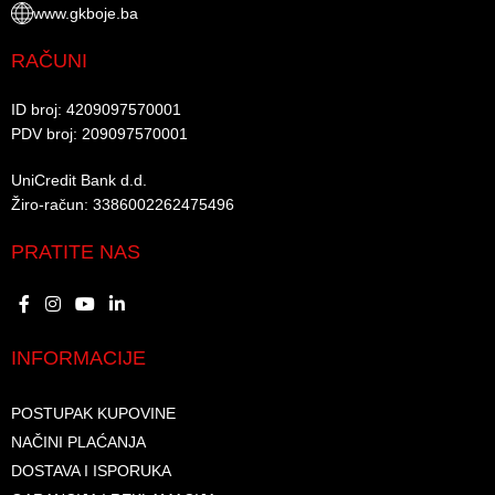
www.gkboje.ba
RAČUNI
ID broj: 4209097570001​
PDV broj: 209097570001 ​
UniCredit Bank d.d.​
Žiro-račun: 3386002262475496​​
PRATITE NAS
INFORMACIJE
POSTUPAK KUPOVINE
NAČINI PLAĆANJA
DOSTAVA I ISPORUKA