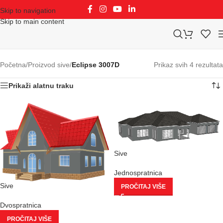
Skip to navigation
Skip to main content
Početna
/
Proizvod sive
/
Eclipse 3007D
Prikaz svih 4 rezultata
Prikaži alatnu traku
Sive
Jednospratnica
Sive
PROČITAJ VIŠE
Dvospratnica
PROČITAJ VIŠE