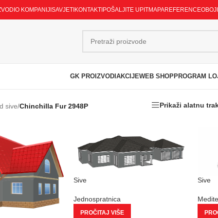
ZVODI
O KOMPANIJI
SAVJETI
KONTAKTI
POŠALJITE UPIT
MAPA
REFERENCE
OBOJ
GK PROIZVODI
AKCIJE
WEB SHOP
PROGRAM LO
Prikaži alatnu tra
d sive
/
Chinchilla Fur 2948P
Sive
Sive
Jednospratnica
Medit
PROČITAJ VIŠE
PROČ