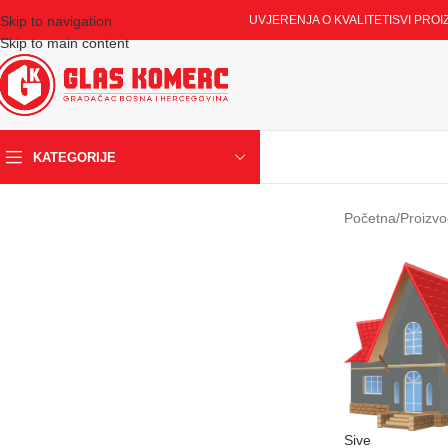
Skip to navigation
UVJERENJA O KVALITETI
SVI PROI
Skip to main content
KATEGORIJE
Početna
/
Proizvo
Sive