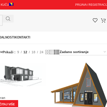
I KUĆU
PRIJAVA / REGISTRACI
JALNOSTI
KONTAKTI
ku
Prikaži
9
12
18
24
eran
ITAJ VIŠE