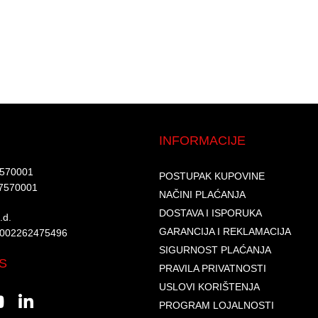
INFORMACIJE
7570001​
POSTUPAK KUPOVINE
7570001 ​
NAČINI PLAĆANJA
DOSTAVA I ISPORUKA
d.​
GARANCIJA I REKLAMACIJA
6002262475496​​
SIGURNOST PLAĆANJA
S
PRAVILA PRIVATNOSTI
USLOVI KORIŠTENJA
PROGRAM LOJALNOSTI