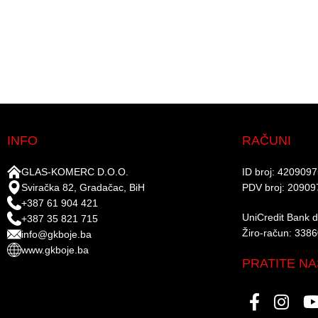
INFO
RAČUNI
GLAS-KOMERC D.O.O.
ID broj: 420909
Sviračka 82, Gradačac, BiH
PDV broj: 20909
+387 61 904 421
UniCredit Bank d.
+387 35 821 715
Žiro-račun: 338
info@gkboje.ba
www.gkboje.ba
PRATITE NA