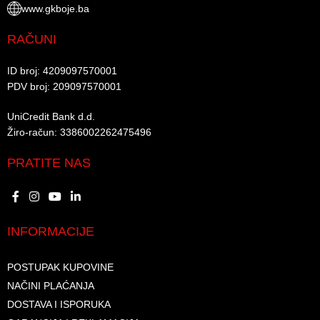
www.gkboje.ba
RAČUNI
ID broj: 4209097570001​
PDV broj: 209097570001 ​
UniCredit Bank d.d.​
Žiro-račun: 3386002262475496​​
PRATITE NAS
INFORMACIJE
POSTUPAK KUPOVINE
NAČINI PLAĆANJA
DOSTAVA I ISPORUKA