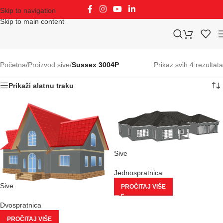
Skip to navigation
Skip to main content
Početna
/
Proizvod sive
/
Sussex 3004P
Prikaz svih 4 rezultata
Prikaži alatnu traku
Sive
Jednospratnica
Sive
PROČITAJ VIŠE
Dvospratnica
PROČITAJ VIŠE