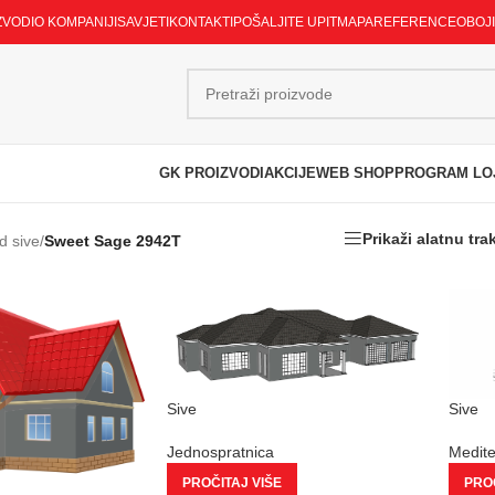
ZVODI
O KOMPANIJI
SAVJETI
KONTAKTI
POŠALJITE UPIT
MAPA
REFERENCE
OBOJ
GK PROIZVODI
AKCIJE
WEB SHOP
PROGRAM LO
Prikaži alatnu tra
d sive
/
Sweet Sage 2942T
Sive
Sive
Jednospratnica
Medit
PROČITAJ VIŠE
PROČ