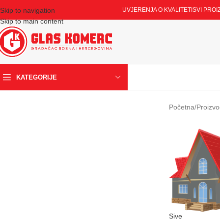
Skip to navigation
UVJERENJA O KVALITETI
SVI PROI
Skip to main content
KATEGORIJE
Početna
/
Proizvo
Sive