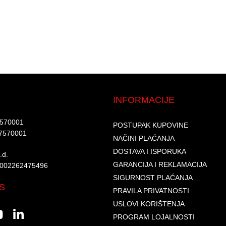
INFORMACIJE
7570001​
POSTUPAK KUPOVINE
7570001 ​
NAČINI PLAĆANJA
DOSTAVA I ISPORUKA
d.​
GARANCIJA I REKLAMACIJA
6002262475496​​
SIGURNOST PLAĆANJA
S
PRAVILA PRIVATNOSTI
USLOVI KORIŠTENJA
PROGRAM LOJALNOSTI