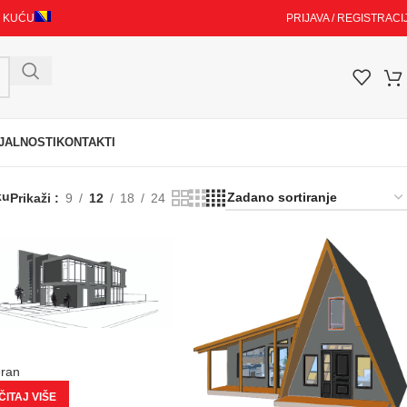
I KUĆU
PRIJAVA / REGISTRACI
JALNOSTI
KONTAKTI
ku
Prikaži
9
12
18
24
eran
ITAJ VIŠE