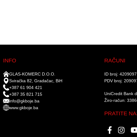
INFO
RAČUNI
GLAS-KOMERC D.O.O.
ID broj: 420909
Sviračka 82, Gradačac, BiH
PDV broj: 20909
+387 61 904 421
UniCredit Bank d.
+387 35 821 715
Žiro-račun: 338
info@gkboje.ba
www.gkboje.ba
PRATITE NA