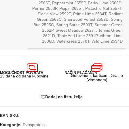
2565T
,
Peppermint 2555P
,
Perky Lime 2566D
,
Perrier 2563P
,
Pippin 2635T
,
Pistachio Nut 2557T
,
Placid View 2592T
,
Prime Lime 2634T
,
Radiant
Green 2567C
,
Sherwood Forest 2552D
,
Spring
Bud 2595C
,
Spring Sprite 2593T
,
Summer Green
2562P
,
Sweet Meadow 2627T
,
Tennis Green
2621D
,
Tonic And Lime 2591P
,
Vibrant Lime
2636D
,
Watercress 2578T
,
Wild Lime 2594D
MOGUĆNOST POVRATA
NAČIN PLAĆANJA
Gotovinom, karticom, žiralno
15 dana od dana kupovine
(virmanom)
Dodaj na listu želja
EAN:
SKU:
Kategorije:
Dvospratnica