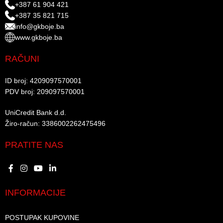
+387 61 904 421
+387 35 821 715
info@gkboje.ba
www.gkboje.ba
RAČUNI
ID broj: 4209097570001​
PDV broj: 209097570001 ​
UniCredit Bank d.d.​
Žiro-račun: 3386002262475496​​
PRATITE NAS
INFORMACIJE
POSTUPAK KUPOVINE