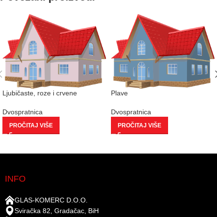
Ljubičaste, roze i crvene
Plave
Dvospratnica
Dvospratnica
PROČITAJ VIŠE
PROČITAJ VIŠE
INFO
GLAS-KOMERC D.O.O.
Sviračka 82, Gradačac, BiH