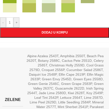
-
+
DODAJ U KORPU
Alpine Azalea 2543T
,
Amphibia 2550T
,
Beach Pea
2620T
,
Botany 2588C
,
Cactus Pete 2551D
,
Celery
2585T
,
Christmas Holly 2559D
,
Cool Grass
2579D
,
Croquet 2556P
,
Cucumber Salad 2586T
,
Daiquiri Ice 2548P
,
Elfin Cape 2619P
,
Elfin Magic
2633P
,
Green Envy 2545D
,
Green Eyes 2558D
,
Green Genie 2546C
,
Green Grape 2583P
,
Green
Valley 2637C
,
Guacamole 2622D
,
Irish Spring
2544T
,
Jade Lime 2580D
,
Kiwi 2628T
,
Koy 2549P
,
Leaf Tint 2542P
,
Lettuce 2564T
,
Lime 2587D
,
ZELENE
Lime Peel 2629D
,
Little Seedling 2584P
,
Mineral
Water 2577T
,
Mint Sherbet 2541P
,
Parakeet