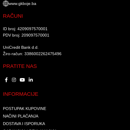
www.gkboje.ba
RAČUNI
ID broj: 4209097570001​
PDV broj: 209097570001 ​
UniCredit Bank d.d.​
Žiro-račun: 3386002262475496​​
PRATITE NAS
INFORMACIJE
POSTUPAK KUPOVINE
NAČINI PLAĆANJA
DOSTAVA I ISPORUKA