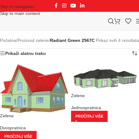
Skip to navigation
Skip to main content
Početna
/
Proizvod zelene
/
Radiant Green 2567C
Prikaz svih 4 rezultata
Prikaži alatnu traku
Zelene
Jednospratnica
Zelene
PROČITAJ VIŠE
Dvospratnica
PROČITAJ VIŠE