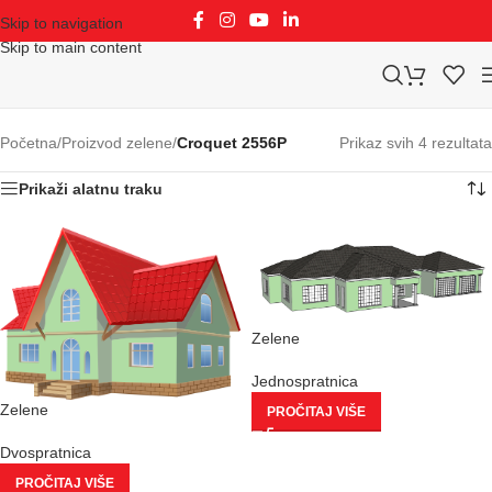
Skip to navigation
Skip to main content
Početna
/
Proizvod zelene
/
Croquet 2556P
Prikaz svih 4 rezultata
Prikaži alatnu traku
Zelene
Jednospratnica
Zelene
PROČITAJ VIŠE
Dvospratnica
PROČITAJ VIŠE