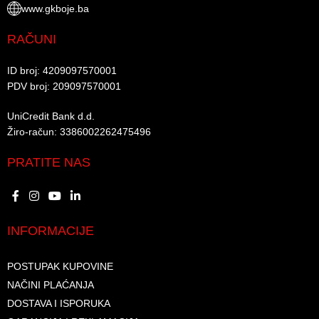
www.gkboje.ba
RAČUNI
ID broj: 4209097570001​
PDV broj: 209097570001 ​
UniCredit Bank d.d.​
Žiro-račun: 3386002262475496​​
PRATITE NAS
INFORMACIJE
POSTUPAK KUPOVINE
NAČINI PLAĆANJA
DOSTAVA I ISPORUKA