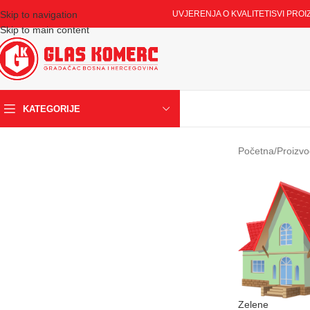
Skip to navigation
UVJERENJA O KVALITETI
SVI PROI
Skip to main content
KATEGORIJE
Početna
/
Proizvo
Zelene