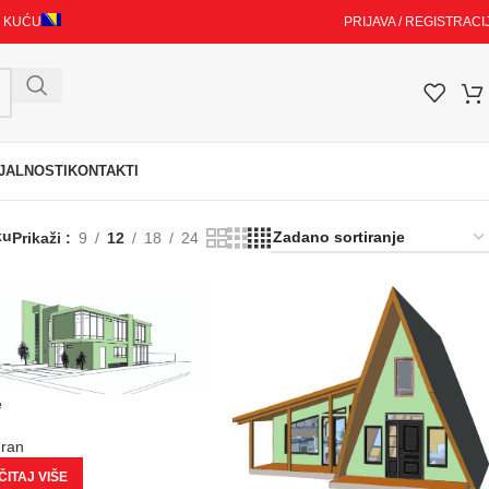
I KUĆU
PRIJAVA / REGISTRACI
JALNOSTI
KONTAKTI
ku
Prikaži
9
12
18
24
e
eran
ITAJ VIŠE