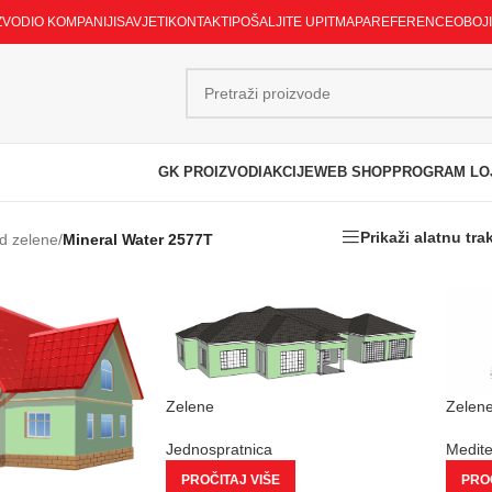
ZVODI
O KOMPANIJI
SAVJETI
KONTAKTI
POŠALJITE UPIT
MAPA
REFERENCE
OBOJ
GK PROIZVODI
AKCIJE
WEB SHOP
PROGRAM LO
Prikaži alatnu tra
d zelene
/
Mineral Water 2577T
Zelene
Zelen
Jednospratnica
Medit
PROČITAJ VIŠE
PROČ