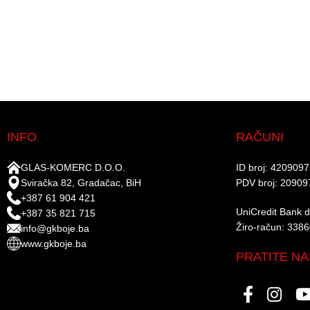
INFO
RAČUNI
GLAS-KOMERC D.O.O.
ID broj: 420909
Sviračka 82, Gradačac, BiH
PDV broj: 20909
+387 61 904 421
UniCredit Bank d.
+387 35 821 715
Žiro-račun: 338
info@gkboje.ba
www.gkboje.ba
PRATITE NA