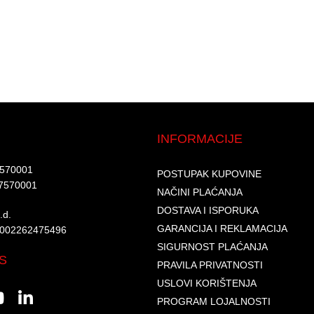
INFORMACIJE
7570001​
POSTUPAK KUPOVINE
7570001 ​
NAČINI PLAĆANJA
DOSTAVA I ISPORUKA
d.​
GARANCIJA I REKLAMACIJA
6002262475496​​
SIGURNOST PLAĆANJA
S
PRAVILA PRIVATNOSTI
USLOVI KORIŠTENJA
PROGRAM LOJALNOSTI