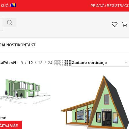
I KUĆU
PRIJAVA / REGISTRACI
JALNOSTI
KONTAKTI
ku
Prikaži
9
12
18
24
e
eran
ITAJ VIŠE