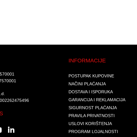
INFORMACIJE
7570001​
POSTUPAK KUPOVINE
7570001 ​
NAČINI PLAĆANJA
DOSTAVA I ISPORUKA
d.​
GARANCIJA I REKLAMACIJA
6002262475496​​
SIGURNOST PLAĆANJA
S
PRAVILA PRIVATNOSTI
USLOVI KORIŠTENJA
PROGRAM LOJALNOSTI