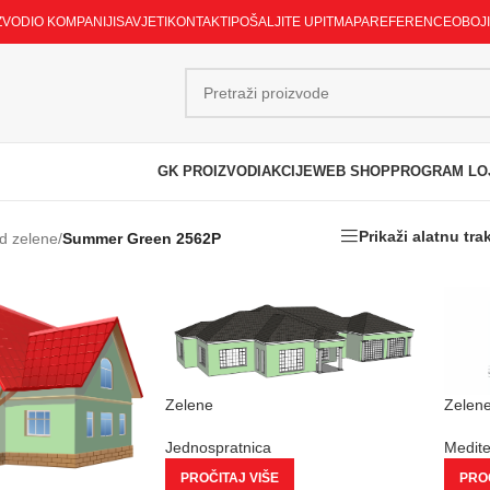
ZVODI
O KOMPANIJI
SAVJETI
KONTAKTI
POŠALJITE UPIT
MAPA
REFERENCE
OBOJ
GK PROIZVODI
AKCIJE
WEB SHOP
PROGRAM LO
Prikaži alatnu tra
d zelene
/
Summer Green 2562P
Zelene
Zelen
Jednospratnica
Medit
PROČITAJ VIŠE
PROČ