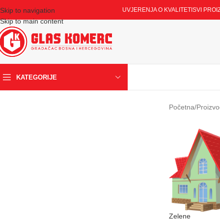
Skip to navigation
UVJERENJA O KVALITETI
SVI PROI
Skip to main content
KATEGORIJE
Početna
/
Proizvo
Zelene