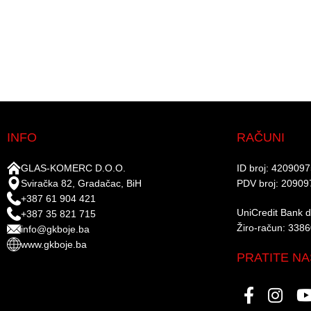
INFO
RAČUNI
GLAS-KOMERC D.O.O.
ID broj: 420909
Sviračka 82, Gradačac, BiH
PDV broj: 20909
+387 61 904 421
UniCredit Bank d.
+387 35 821 715
Žiro-račun: 338
info@gkboje.ba
www.gkboje.ba
PRATITE NA