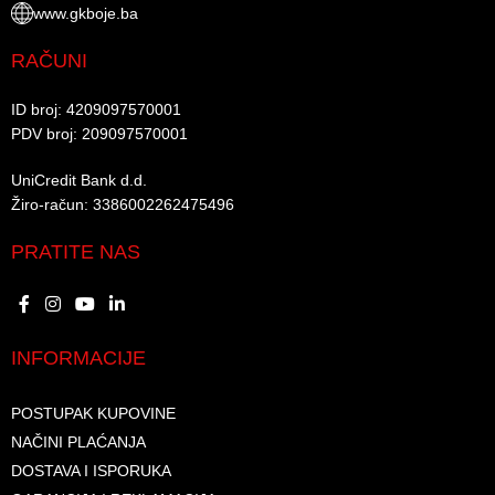
www.gkboje.ba
RAČUNI
ID broj: 4209097570001​
PDV broj: 209097570001 ​
UniCredit Bank d.d.​
Žiro-račun: 3386002262475496​​
PRATITE NAS
INFORMACIJE
POSTUPAK KUPOVINE
NAČINI PLAĆANJA
DOSTAVA I ISPORUKA