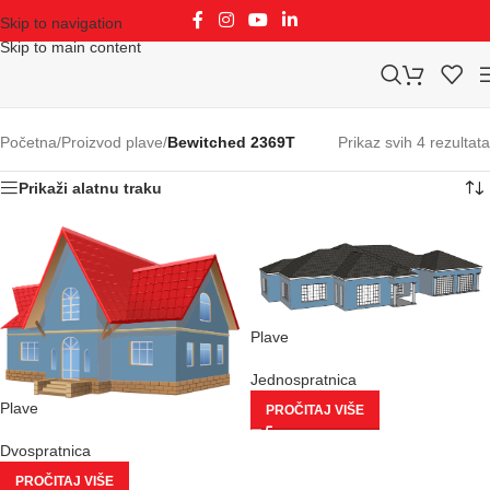
Skip to navigation
Skip to main content
Početna
/
Proizvod plave
/
Bewitched 2369T
Prikaz svih 4 rezultata
Prikaži alatnu traku
Plave
Jednospratnica
Plave
PROČITAJ VIŠE
Dvospratnica
PROČITAJ VIŠE