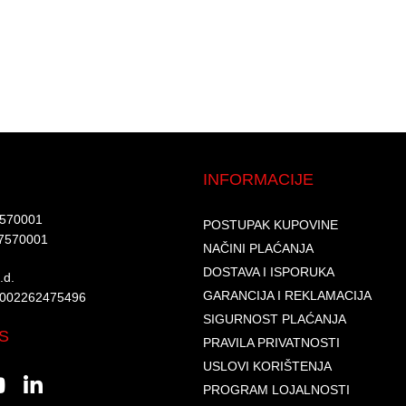
INFORMACIJE
7570001​
POSTUPAK KUPOVINE
7570001 ​
NAČINI PLAĆANJA
DOSTAVA I ISPORUKA
d.​
GARANCIJA I REKLAMACIJA
6002262475496​​
SIGURNOST PLAĆANJA
S
PRAVILA PRIVATNOSTI
USLOVI KORIŠTENJA
PROGRAM LOJALNOSTI