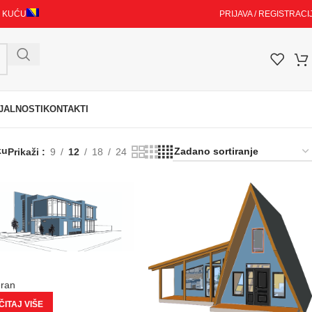
I KUĆU
PRIJAVA / REGISTRACI
JALNOSTI
KONTAKTI
ku
Prikaži
9
12
18
24
eran
ITAJ VIŠE