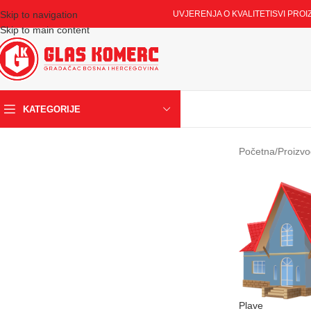
Skip to navigation
UVJERENJA O KVALITETI
SVI PROI
Skip to main content
KATEGORIJE
Početna
/
Proizvo
Plave