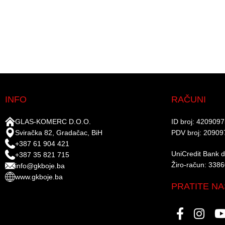
INFO
RAČUNI
GLAS-KOMERC D.O.O.
ID broj: 420909
Sviračka 82, Gradačac, BiH
PDV broj: 20909
+387 61 904 421
UniCredit Bank d.
+387 35 821 715
Žiro-račun: 338
info@gkboje.ba
www.gkboje.ba
PRATITE NA