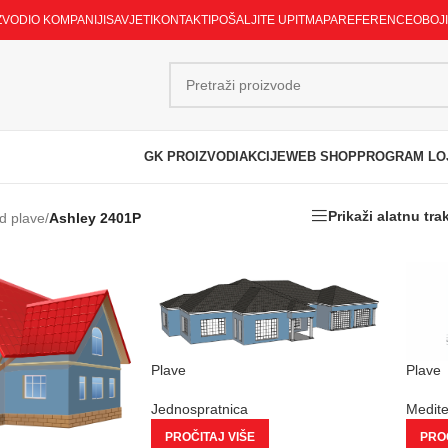
ZVODI
O KOMPANIJI
SAVJETI
KONTAKTI
POŠALJITE UPIT
MAPA
REFERENCE
OBOJ
GK PROIZVODI
AKCIJE
WEB SHOP
PROGRAM LO
Prikaži alatnu tra
d plave
/
Ashley 2401P
Plave
Plave
Jednospratnica
Medit
PROČITAJ VIŠE
PROČ