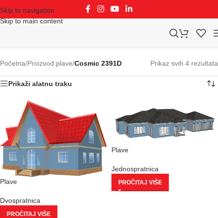
Skip to navigation
Skip to main content
Početna
/
Proizvod plave
/
Cosmic 2391D
Prikaz svih 4 rezultata
Prikaži alatnu traku
Plave
Jednospratnica
Plave
PROČITAJ VIŠE
Dvospratnica
PROČITAJ VIŠE