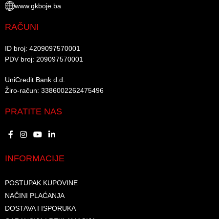
www.gkboje.ba
RAČUNI
ID broj: 4209097570001​
PDV broj: 209097570001 ​
UniCredit Bank d.d.​
Žiro-račun: 3386002262475496​​
PRATITE NAS
INFORMACIJE
POSTUPAK KUPOVINE
NAČINI PLAĆANJA
DOSTAVA I ISPORUKA