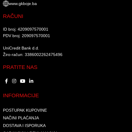
www.gkboje.ba
RAČUNI
ID broj: 4209097570001​
PDV broj: 209097570001 ​
UniCredit Bank d.d.​
Žiro-račun: 3386002262475496​​
PRATITE NAS
INFORMACIJE
POSTUPAK KUPOVINE
NAČINI PLAĆANJA
DOSTAVA I ISPORUKA