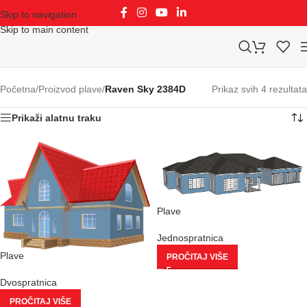
Skip to navigation
Skip to main content
Početna
/
Proizvod plave
/
Raven Sky 2384D
Prikaz svih 4 rezultata
Prikaži alatnu traku
Plave
Jednospratnica
Plave
PROČITAJ VIŠE
Dvospratnica
PROČITAJ VIŠE