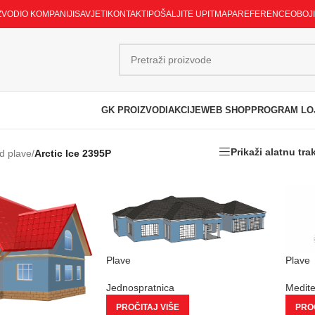
ZVODI
O KOMPANIJI
SAVJETI
KONTAKTI
POŠALJITE UPIT
MAPA
REFERENCE
OBOJ
GK PROIZVODI
AKCIJE
WEB SHOP
PROGRAM LO
Prikaži alatnu tra
d plave
/
Arctic Ice 2395P
Plave
Plave
Jednospratnica
Medit
PROČITAJ VIŠE
PROČ