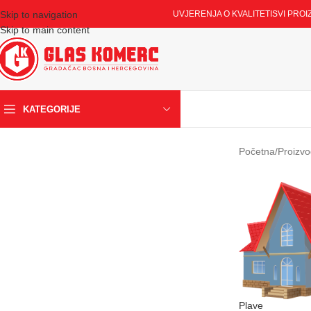
Skip to navigation
UVJERENJA O KVALITETI
SVI PROI
Skip to main content
KATEGORIJE
Početna
/
Proizvo
Plave