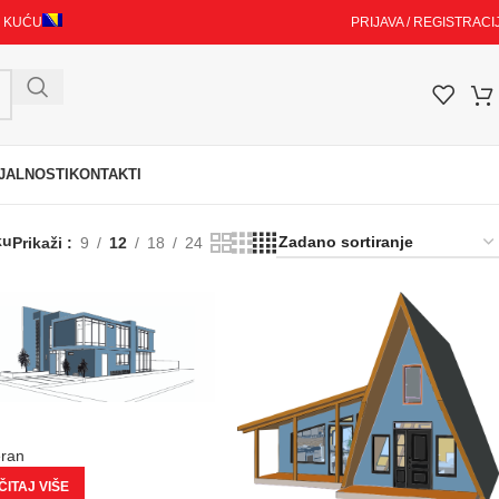
I KUĆU
PRIJAVA / REGISTRACI
JALNOSTI
KONTAKTI
ku
Prikaži
9
12
18
24
eran
ITAJ VIŠE