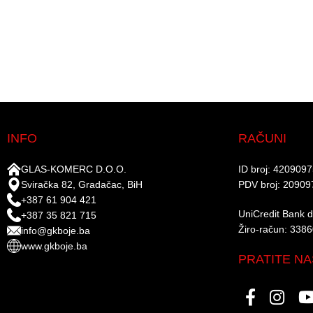
INFO
RAČUNI
GLAS-KOMERC D.O.O.
ID broj: 420909
Sviračka 82, Gradačac, BiH
PDV broj: 20909
+387 61 904 421
UniCredit Bank d.
+387 35 821 715
Žiro-račun: 338
info@gkboje.ba
www.gkboje.ba
PRATITE NA