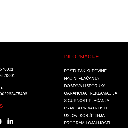
INFORMACIJE
7570001​
POSTUPAK KUPOVINE
7570001 ​
NAČINI PLAĆANJA
DOSTAVA I ISPORUKA
d.​
GARANCIJA I REKLAMACIJA
6002262475496​​
SIGURNOST PLAĆANJA
S
PRAVILA PRIVATNOSTI
USLOVI KORIŠTENJA
PROGRAM LOJALNOSTI