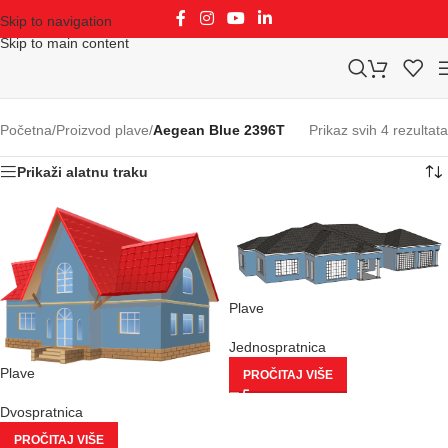
Skip to navigation
Skip to main content
Početna
/
Proizvod plave
/
Aegean Blue 2396T
Prikaz svih 4 rezultata
Prikaži alatnu traku
Plave
Jednospratnica
Plave
PROČITAJ VIŠE
Dvospratnica
PROČITAJ VIŠE