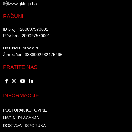
www.gkboje.ba
RAČUNI
ID broj: 4209097570001​
PDV broj: 209097570001 ​
UniCredit Bank d.d.​
Žiro-račun: 3386002262475496​​
PRATITE NAS
INFORMACIJE
POSTUPAK KUPOVINE
NAČINI PLAĆANJA
DOSTAVA I ISPORUKA