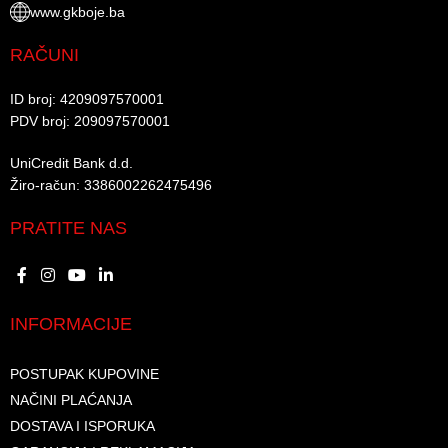
www.gkboje.ba
RAČUNI
ID broj: 4209097570001​
PDV broj: 209097570001 ​
UniCredit Bank d.d.​
Žiro-račun: 3386002262475496​​
PRATITE NAS
INFORMACIJE
POSTUPAK KUPOVINE
NAČINI PLAĆANJA
DOSTAVA I ISPORUKA