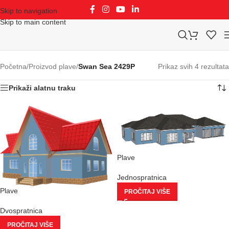
Skip to navigation
Skip to main content
Početna
/
Proizvod plave
/
Swan Sea 2429P
Prikaz svih 4 rezultata
Prikaži alatnu traku
Plave
Jednospratnica
Plave
PROČITAJ VIŠE
Dvospratnica
PROČITAJ VIŠE