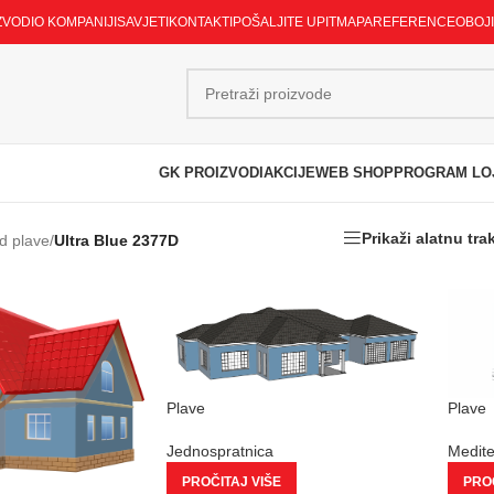
ZVODI
O KOMPANIJI
SAVJETI
KONTAKTI
POŠALJITE UPIT
MAPA
REFERENCE
OBOJ
GK PROIZVODI
AKCIJE
WEB SHOP
PROGRAM LO
Prikaži alatnu tra
d plave
/
Ultra Blue 2377D
Plave
Plave
Jednospratnica
Medit
PROČITAJ VIŠE
PROČ