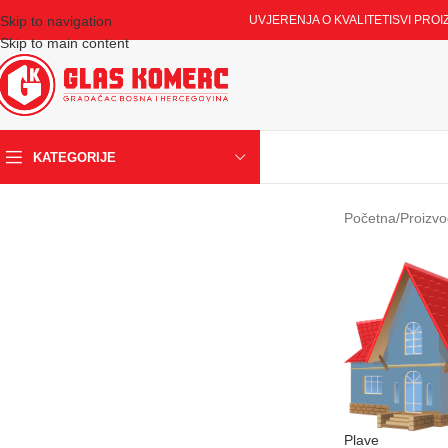
Skip to navigation
UVJERENJA O KVALITETI
SVI PROI
Skip to main content
KATEGORIJE
Početna
/
Proizvo
Plave