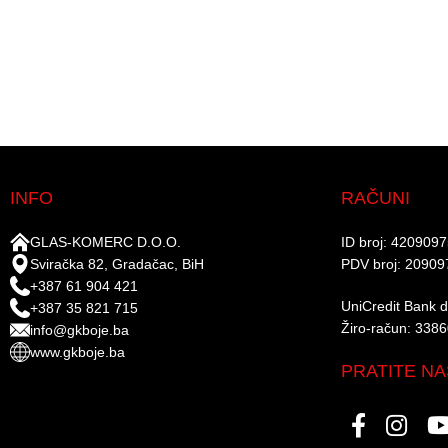
INFO
RAČUNI
GLAS-KOMERC D.O.O.
ID broj: 420909
Sviračka 82, Gradačac, BiH
PDV broj: 20909
+387 61 904 421
UniCredit Bank d.
+387 35 821 715
Žiro-račun: 338
info@gkboje.ba
www.gkboje.ba
PRATITE NA