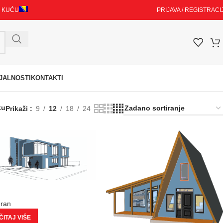
I KUĆU
PRIJAVA / REGISTRACI
JALNOSTI
KONTAKTI
ku
Prikaži
9
12
18
24
eran
ITAJ VIŠE