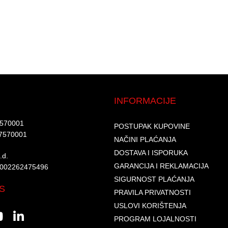
INFORMACIJE
7570001​
POSTUPAK KUPOVINE
7570001 ​
NAČINI PLAĆANJA
DOSTAVA I ISPORUKA
d.​
GARANCIJA I REKLAMACIJA
6002262475496​​
SIGURNOST PLAĆANJA
S
PRAVILA PRIVATNOSTI
USLOVI KORIŠTENJA
PROGRAM LOJALNOSTI