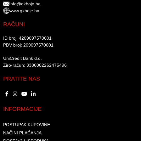
info@gkboje.ba
www.gkboje.ba
RAČUNI
ID broj: 4209097570001​
PDV broj: 209097570001 ​
UniCredit Bank d.d.​
Žiro-račun: 3386002262475496​​
PRATITE NAS
INFORMACIJE
POSTUPAK KUPOVINE
NAČINI PLAĆANJA