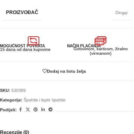
PROIZVOĐAČ
Dingqi
MOGUĆNOST POVRATA
NAČIN PLAĆANJA
Gotovinom, karticom, žiralno
15 dana od dana kupovine
(virmanom)
Dodaj na listu želja
SKU:
530389
Kategorije:
Špahtle i leptir špahtle
Podijeli:
Recenzije (0)