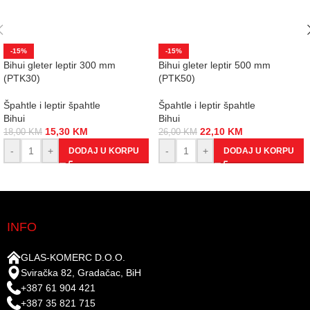
-15%
-15%
Bihui gleter leptir 300 mm
Bihui gleter leptir 500 mm
(PTK30)
(PTK50)
Špahtle i leptir špahtle
Špahtle i leptir špahtle
Bihui
Bihui
15,30
KM
22,10
KM
18,00
KM
26,00
KM
-
+
-
+
DODAJ U KORPU
DODAJ U KORPU
INFO
GLAS-KOMERC D.O.O.
Sviračka 82, Gradačac, BiH
+387 61 904 421
+387 35 821 715