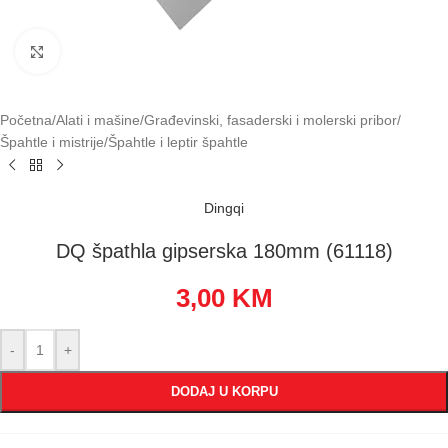
Klikni za uvećavanje
Početna
/
Alati i mašine
/
Građevinski, fasaderski i molerski pribor
/
Špahtle i mistrije
/
Špahtle i leptir špahtle
Dingqi
DQ špathla gipserska 180mm (61118)
3,00
KM
-
+
DODAJ U KORPU