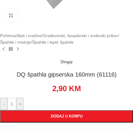
Klikni za uvećavanje
Početna
/
Alati i mašine
/
Građevinski, fasaderski i molerski pribor
/
Špahtle i mistrije
/
Špahtle i leptir špahtle
Dingqi
DQ špathla gipserska 160mm (61116)
2,90
KM
-
+
DODAJ U KORPU