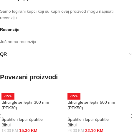
Samo logirani kupci koji su kupili ovaj proizvod mogu napisati
recenziju.
Recenzije
Još nema recenzija.
QR
Povezani proizvodi
-15%
-15%
Bihui gleter leptir 300 mm
Bihui gleter leptir 500 mm
(PTK30)
(PTK50)
Špahtle i leptir špahtle
Špahtle i leptir špahtle
Bihui
Bihui
15,30
KM
22,10
KM
18,00
KM
26,00
KM