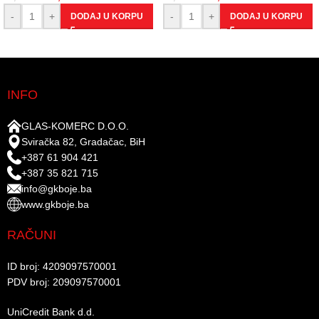
-
+
-
+
DODAJ U KORPU
DODAJ U KORPU
INFO
GLAS-KOMERC D.O.O.
Sviračka 82, Gradačac, BiH
+387 61 904 421
+387 35 821 715
info@gkboje.ba
www.gkboje.ba
RAČUNI
ID broj: 4209097570001​
PDV broj: 209097570001 ​
UniCredit Bank d.d.​