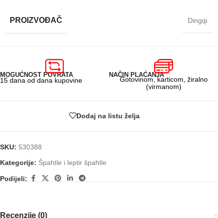
PROIZVOĐAČ
Dingqi
MOGUĆNOST POVRATA
NAČIN PLAĆANJA
Gotovinom, karticom, žiralno
15 dana od dana kupovine
(virmanom)
Dodaj na listu želja
SKU:
530388
Kategorije:
Špahtle i leptir špahtle
Podijeli:
Recenzije (0)