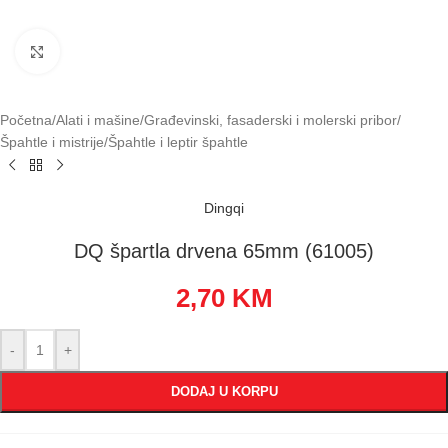
Klikni za uvećavanje
Početna
/
Alati i mašine
/
Građevinski, fasaderski i molerski pribor
/
Špahtle i mistrije
/
Špahtle i leptir špahtle
Dingqi
DQ špartla drvena 65mm (61005)
2,70
KM
-
+
DODAJ U KORPU