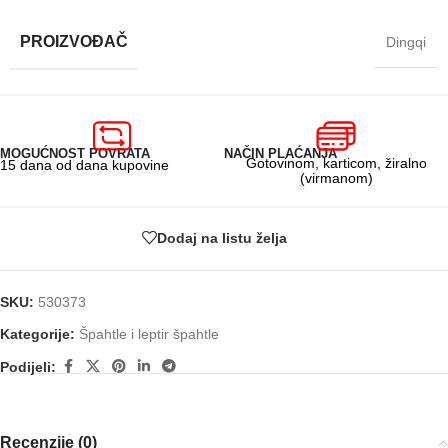
PROIZVOĐAČ
Dingqi
MOGUĆNOST POVRATA
NAČIN PLAĆANJA
Gotovinom, karticom, žiralno
15 dana od dana kupovine
(virmanom)
Dodaj na listu želja
SKU:
530373
Kategorije:
Špahtle i leptir špahtle
Podijeli:
Recenzije (0)