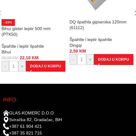
DQ špathla gipserska 120mm
-15%
(61112)
Bihui gleter leptir 500 mm
(PTK50)
Špahtle i leptir špahtle
Dingqi
Špahtle i leptir špahtle
2,50
KM
Bihui
22,10
KM
26,00
KM
-
+
DODAJ U KORPU
-
+
DODAJ U KORPU
INFO
GLAS-KOMERC D.O.O.
Sviračka 82, Gradačac, BiH
+387 61 904 421
+387 35 821 715