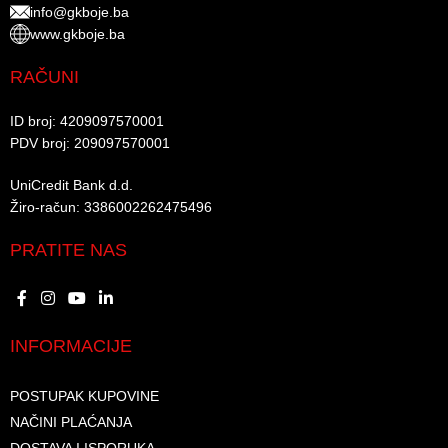
info@gkboje.ba
www.gkboje.ba
RAČUNI
ID broj: 4209097570001​
PDV broj: 209097570001 ​
UniCredit Bank d.d.​
Žiro-račun: 3386002262475496​​
PRATITE NAS
INFORMACIJE
POSTUPAK KUPOVINE
NAČINI PLAĆANJA