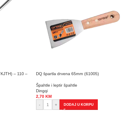
TKJTH) – 110 –
DQ špartla drvena 65mm (61005)
Špahtle i leptir špahtle
Dingqi
2,70
KM
-
+
DODAJ U KORPU