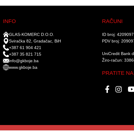
INFO
RAČUNI
GLAS-KOMERC D.O.O.
ID broj: 420909
Sviračka 82, Gradačac, BiH
PDV broj: 20909
+387 61 904 421
UniCredit Bank d.
+387 35 821 715
Žiro-račun: 338
info@gkboje.ba
www.gkboje.ba
PRATITE NA