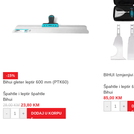
BIHUI Izmjenjiv
-15%
Bihui gleter leptir 600 mm (PTK60)
Špahtle i leptir 
Bihui
Špahtle i leptir špahtle
85,00
KM
Bihui
23,80
KM
28,00
KM
-
+
D
-
+
DODAJ U KORPU