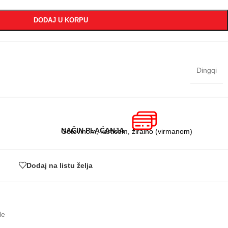
DODAJ U KORPU
Dingqi
NAČIN PLAĆANJA
Gotovinom, karticom, žiralno (virmanom)
Dodaj na listu želja
le