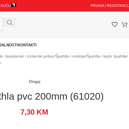
I KUĆU
PRIJAVA / REGISTRACI
JALNOSTI
KONTAKTI
i, fasaderski i molerski pribor
/
Špahtle i mistrije
/
Špahtle i leptir špahtle
/
)
Dingqi
hla pvc 200mm (61020)
7,30
KM