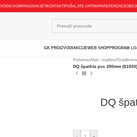
ZVODI
O KOMPANIJI
SAVJETI
KONTAKTI
POŠALJITE UPIT
MAPA
REFERENCE
OBOJ
GK PROIZVODI
AKCIJE
WEB SHOP
PROGRAM LO
Početna
/
Alati i mašine
/
Građevinsk
DQ špathla pvc 200mm (61020
DQ špat
-
+