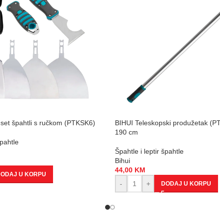
i set špahtli s ručkom (PTKSK6)
BIHUI Teleskopski produžetak (P
190 cm
špahtle
Špahtle i leptir špahtle
Bihui
44,00
KM
ODAJ U KORPU
-
+
DODAJ U KORPU