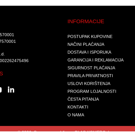
INFORMACIJE
7570001​
POSTUPAK KUPOVINE
7570001 ​
NAČINI PLAĆANJA
DOSTAVA I ISPORUKA
d.​
GARANCIJA I REKLAMACIJA
6002262475496​​
SIGURNOST PLAĆANJA
S
PRAVILA PRIVATNOSTI
USLOVI KORIŠTENJA
PROGRAM LOJALNOSTI
ČESTA PITANJA
KONTAKTI
O NAMA
© 2026. Sva prava zadržana. GLAS-KOMERC d.o.o.