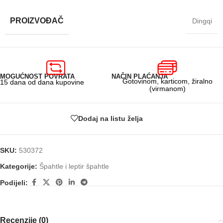
PROIZVOĐAČ
Dingqi
MOGUĆNOST POVRATA
NAČIN PLAĆANJA
Gotovinom, karticom, žiralno
15 dana od dana kupovine
(virmanom)
Dodaj na listu želja
SKU:
530372
Kategorije:
Špahtle i leptir špahtle
Podijeli:
Recenzije (0)