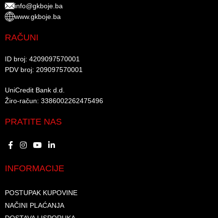
info@gkboje.ba
www.gkboje.ba
RAČUNI
ID broj: 4209097570001​
PDV broj: 209097570001 ​
UniCredit Bank d.d.​
Žiro-račun: 3386002262475496​​
PRATITE NAS
INFORMACIJE
POSTUPAK KUPOVINE
NAČINI PLAĆANJA