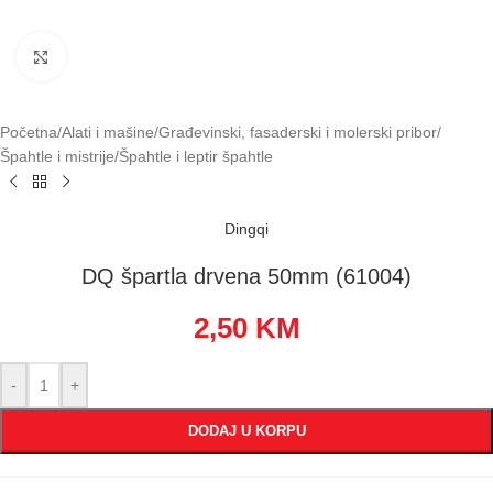
Klikni za uvećavanje
Početna
/
Alati i mašine
/
Građevinski, fasaderski i molerski pribor
/
Špahtle i mistrije
/
Špahtle i leptir špahtle
Dingqi
DQ špartla drvena 50mm (61004)
2,50
KM
-
+
DODAJ U KORPU