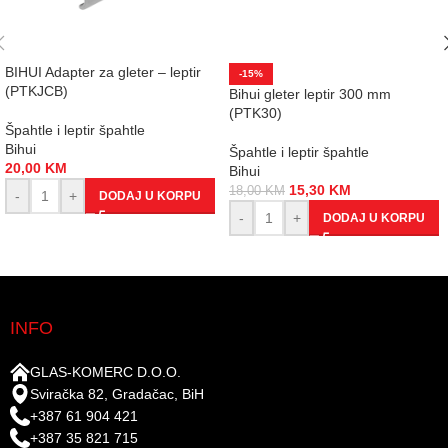
BIHUI Adapter za gleter – leptir
-15%
(PTKJCB)
Bihui gleter leptir 300 mm
(PTK30)
Špahtle i leptir špahtle
Bihui
Špahtle i leptir špahtle
20,00
KM
Bihui
15,30
KM
18,00
KM
-
+
DODAJ U KORPU
-
+
DODAJ U KORPU
INFO
GLAS-KOMERC D.O.O.
Sviračka 82, Gradačac, BiH
+387 61 904 421
+387 35 821 715