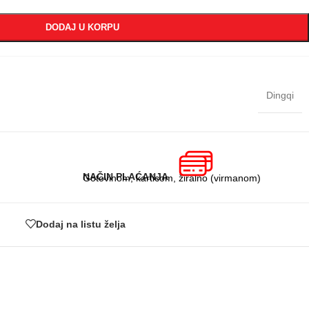
DODAJ U KORPU
Dingqi
NAČIN PLAĆANJA
Gotovinom, karticom, žiralno (virmanom)
Dodaj na listu želja