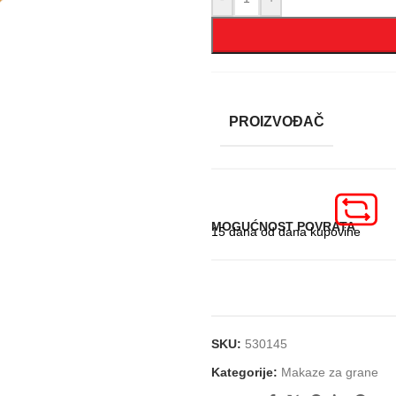
PROIZVOĐAČ
MOGUĆNOST POVRATA
15 dana od dana kupovine
SKU:
530145
Kategorije:
Makaze za grane