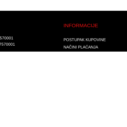
INFORMACIJE
7570001​
POSTUPAK KUPOVINE
7570001 ​
NAČINI PLAĆANJA
DOSTAVA I ISPORUKA
d.​
GARANCIJA I REKLAMACIJA
6002262475496​​
SIGURNOST PLAĆANJA
S
PRAVILA PRIVATNOSTI
USLOVI KORIŠTENJA
PROGRAM LOJALNOSTI
ČESTA PITANJA
KONTAKTI
O NAMA