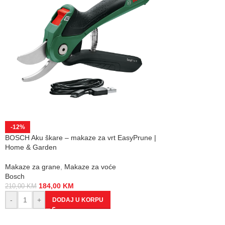
-12%
BOSCH Aku škare – makaze za vrt EasyPrune |
Home & Garden
Makaze za grane
,
Makaze za voće
Bosch
184,00
KM
210,00
KM
-
+
DODAJ U KORPU