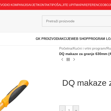
ZVODI
O KOMPANIJI
SAVJETI
KONTAKTI
POŠALJITE UPIT
MAPA
REFERENCE
OBOJ
GK PROIZVODI
AKCIJE
WEB SHOP
PROGRAM LO
Početna
/
Kućni i vrtni program
/
Ruč
DQ makaze za granje 630mm (
DQ makaze z
-
+