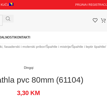
I KUĆU
PRIJAVA / REGISTRACI
JALNOSTI
KONTAKTI
i, fasaderski i molerski pribor
/
Špahtle i mistrije
/
Špahtle i leptir špahtle
/
Dingqi
thla pvc 80mm (61104)
3,30
KM