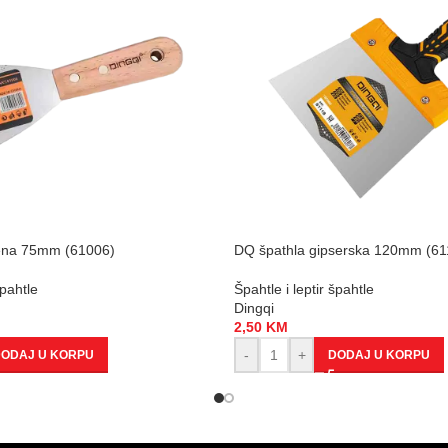
ena 75mm (61006)
DQ špathla gipserska 120mm (61
špahtle
Špahtle i leptir špahtle
Dingqi
2,50
KM
-
+
ODAJ U KORPU
DODAJ U KORPU