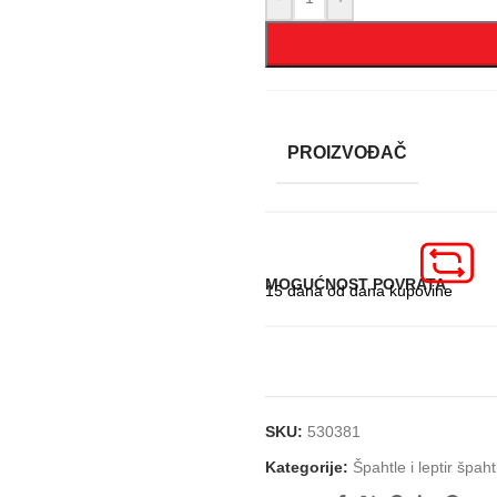
PROIZVOĐAČ
MOGUĆNOST POVRATA
15 dana od dana kupovine
SKU:
530381
Kategorije:
Špahtle i leptir špaht