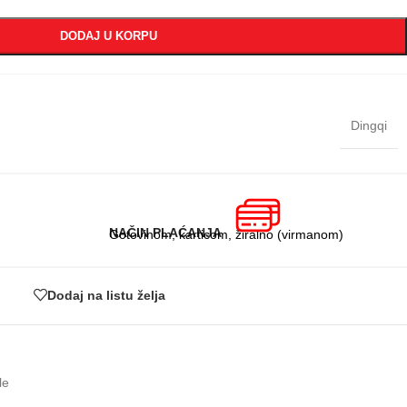
DODAJ U KORPU
Dingqi
NAČIN PLAĆANJA
Gotovinom, karticom, žiralno (virmanom)
Dodaj na listu želja
le