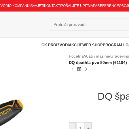
ZVODI
O KOMPANIJI
SAVJETI
KONTAKTI
POŠALJITE UPIT
MAPA
REFERENCE
OBOJ
GK PROIZVODI
AKCIJE
WEB SHOP
PROGRAM LO
Početna
/
Alati i mašine
/
Građevinsk
DQ špathla pvc 80mm (61104)
DQ špa
-
+