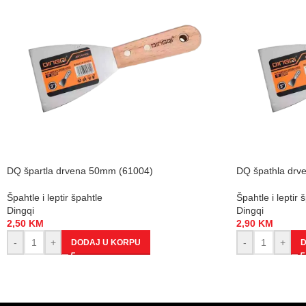
DQ špartla drvena 50mm (61004)
DQ špathla drv
Špahtle i leptir špahtle
Špahtle i leptir 
Dingqi
Dingqi
2,50
KM
2,90
KM
-
+
-
+
DODAJ U KORPU
D