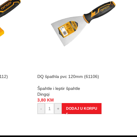
112)
DQ špathla pvc 120mm (61106)
Špahtle i leptir špahtle
Dingqi
3,80
KM
-
+
DODAJ U KORPU