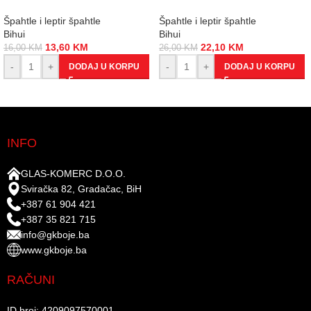
Špahtle i leptir špahtle
Špahtle i leptir špahtle
Bihui
Bihui
13,60
KM
22,10
KM
16,00
KM
26,00
KM
-
+
-
+
DODAJ U KORPU
DODAJ U KORPU
INFO
GLAS-KOMERC D.O.O.
Sviračka 82, Gradačac, BiH
+387 61 904 421
+387 35 821 715
info@gkboje.ba
www.gkboje.ba
RAČUNI
ID broj: 4209097570001​