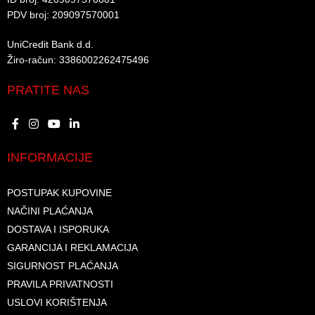
PDV broj: 209097570001 ​
UniCredit Bank d.d.​
Žiro-račun: 3386002262475496​​
PRATITE NAS
INFORMACIJE
POSTUPAK KUPOVINE
NAČINI PLAĆANJA
DOSTAVA I ISPORUKA
GARANCIJA I REKLAMACIJA
SIGURNOST PLAĆANJA
PRAVILA PRIVATNOSTI
USLOVI KORIŠTENJA