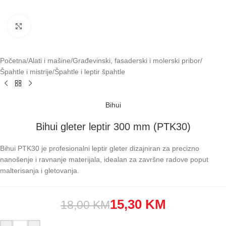
Klikni za uvećavanje
Početna
/
Alati i mašine
/
Građevinski, fasaderski i molerski pribor
/
Špahtle i mistrije
/
Špahtle i leptir špahtle
Bihui
Bihui gleter leptir 300 mm (PTK30)
Bihui PTK30 je profesionalni leptir gleter dizajniran za precizno
nanošenje i ravnanje materijala, idealan za završne radove poput
malterisanja i gletovanja.
15,30
KM
18,00
KM