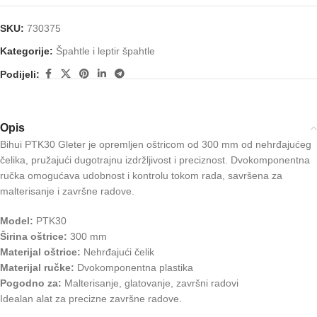
SKU:
730375
Kategorije:
Špahtle i leptir špahtle
Podijeli:
Opis
Bihui PTK30 Gleter je opremljen oštricom od 300 mm od nehrđajućeg
čelika, pružajući dugotrajnu izdržljivost i preciznost. Dvokomponentna
ručka omogućava udobnost i kontrolu tokom rada, savršena za
malterisanje i završne radove.
Model:
PTK30
Širina oštrice:
300 mm
Materijal oštrice:
Nehrđajući čelik
Materijal ručke:
Dvokomponentna plastika
Pogodno za:
Malterisanje, glatovanje, završni radovi
Idealan alat za precizne završne radove.