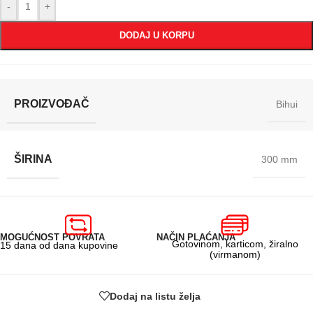
-
+
DODAJ U KORPU
PROIZVOĐAČ
Bihui
ŠIRINA
300 mm
MOGUĆNOST POVRATA
NAČIN PLAĆANJA
Gotovinom, karticom, žiralno
15 dana od dana kupovine
(virmanom)
Dodaj na listu želja