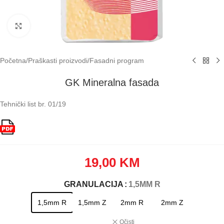
Klikni za uvećavanje
Početna
/
Praškasti proizvodi
/
Fasadni program
GK Mineralna fasada
Tehnički list br. 01/19
19,00
KM
GRANULACIJA
: 1,5MM R
1,5mm R
1,5mm Z
2mm R
2mm Z
Očisti