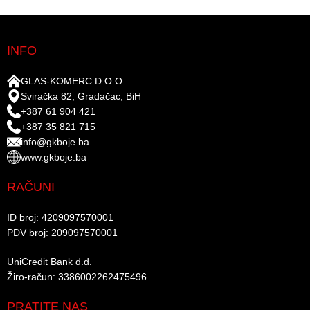
INFO
GLAS-KOMERC D.O.O.
Sviračka 82, Gradačac, BiH
+387 61 904 421
+387 35 821 715
info@gkboje.ba
www.gkboje.ba
RAČUNI
ID broj: 4209097570001​
PDV broj: 209097570001 ​
UniCredit Bank d.d.​
Žiro-račun: 3386002262475496​​
PRATITE NAS