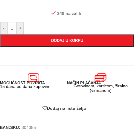
240 na zalihi
-
+
DODAJ U KORPU
MOGUĆNOST POVRATA
NAČIN PLAĆANJA
Gotovinom, karticom, žiralno
15 dana od dana kupovine
(virmanom)
Dodaj na listu želja
EAN:
SKU:
304385