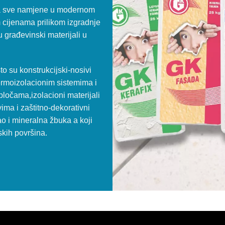
 za sve namjene u modernom
 cijenama prilikom izgradnje
u građevinski materijali u
što su konstrukcijski-nosivi
 termoizolacionim sistemima i
ločama,izolacioni materijali
ima i zaštitno-dekorativni
kao i mineralna žbuka a koji
nskih površina.