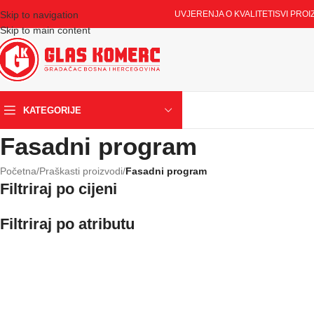
Skip to navigation
UVJERENJA O KVALITETI
SVI PROI
Skip to main content
KATEGORIJE
Fasadni program
Početna
/
Praškasti proizvodi
/
Fasadni program
Filtriraj po cijeni
Filtriraj po atributu