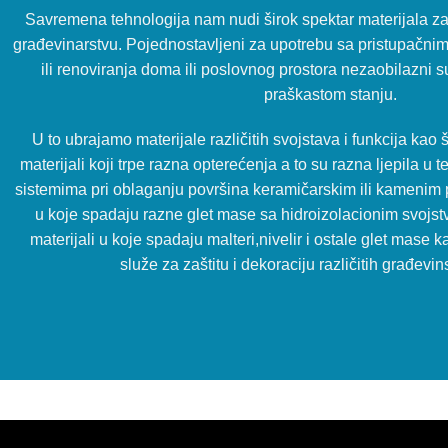
Savremena tehnologija nam nudi širok spektar materijala
građevinarstvu. Pojednostavljeni za upotrebu sa pristupačnim
ili renoviranja doma ili poslovnog prostora nezaobilazni s
praškastom stanju.
U to ubrajamo materijale različitih svojstava i funkcija kao 
materijali koji trpe razna opterećenja a to su razna ljepila u
sistemima pri oblaganju površina keramičarskim ili kamenim p
u koje spadaju razne glet mase sa hidroizolacionim svojstv
materijali u koje spadaju malteri,nivelir i ostale glet mase 
služe za zaštitu i dekoraciju različitih građevi