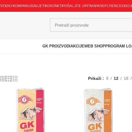
ZVODI
O KOMPANIJI
SAVJETI
KONTAKTI
POŠALJITE UPIT
MAPA
REFERENCE
OBOJ
GK PROIZVODI
AKCIJE
WEB SHOP
PROGRAM LO
Prikaži
9
12
18