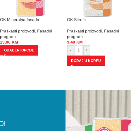
GK Mineralna fasada
GK Stirofix
Praškasti proizvodi
,
Fasadni
Praškasti proizvodi
,
Fasadni
program
program
19,00
KM
9,40
KM
-
+
ODABERI OPCIJE
DODAJ U KORPU
DI