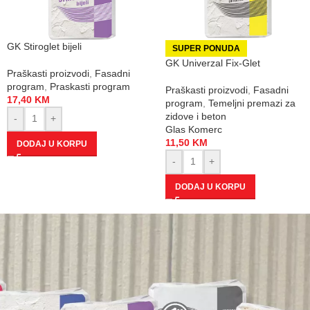
GK Stiroglet bijeli
SUPER PONUDA
GK Univerzal Fix-Glet
Praškasti proizvodi
,
Fasadni
program
,
Praskasti program
Praškasti proizvodi
,
Fasadni
17,40
KM
program
,
Temeljni premazi za
zidove i beton
-
+
Glas Komerc
11,50
KM
DODAJ U KORPU
-
+
DODAJ U KORPU