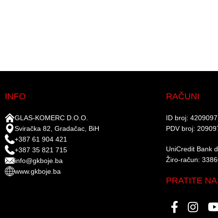
INFO
RAČUNI
GLAS-KOMERC D.O.O.
ID broj: 420909
Sviračka 82, Gradačac, BiH
PDV broj: 20909
+387 61 904 421
UniCredit Bank d.
+387 35 821 715
Žiro-račun: 338
info@gkboje.ba
www.gkboje.ba
PRATITE NA