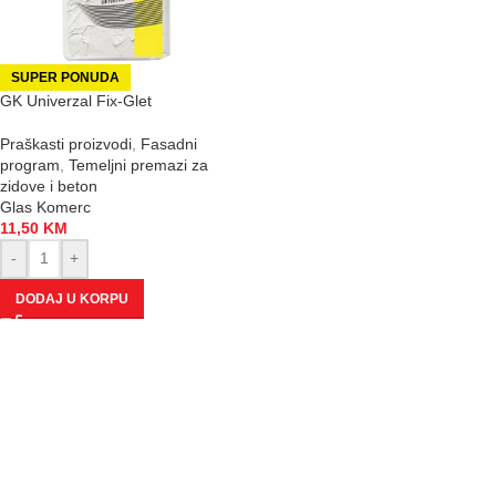
SUPER PONUDA
GK Univerzal Fix-Glet
Praškasti proizvodi
,
Fasadni
program
,
Temeljni premazi za
zidove i beton
Glas Komerc
11,50
KM
-
+
DODAJ U KORPU