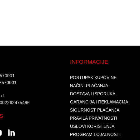
INFORMACIJE
7570001​
POSTUPAK KUPOVINE
7570001 ​
NAČINI PLAĆANJA
DOSTAVA I ISPORUKA
d.​
GARANCIJA I REKLAMACIJA
6002262475496​​
SIGURNOST PLAĆANJA
S
PRAVILA PRIVATNOSTI
USLOVI KORIŠTENJA
PROGRAM LOJALNOSTI