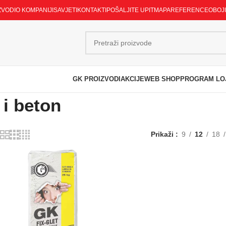
ZVODI
O KOMPANIJI
SAVJETI
KONTAKTI
POŠALJITE UPIT
MAPA
REFERENCE
OBOJ
GK PROIZVODI
AKCIJE
WEB SHOP
PROGRAM LO
 i beton
Prikaži
9
12
18