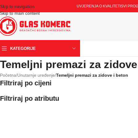
Skip to navigation
UVJERENJA O KVALITETI
SVI PROI
Skip to main content
KATEGORIJE
Temeljni premazi za zidove
Početna
/
Unutarnje uređenje
/
Temeljni premazi za zidove i beton
Filtriraj po cijeni
Filtriraj po atributu