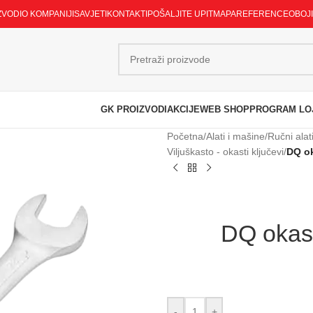
ZVODI
O KOMPANIJI
SAVJETI
KONTAKTI
POŠALJITE UPIT
MAPA
REFERENCE
OBOJ
GK PROIZVODI
AKCIJE
WEB SHOP
PROGRAM LO
Početna
/
Alati i mašine
/
Ručni alat
Viljuškasto - okasti ključevi
/
DQ ok
DQ okast
-
+