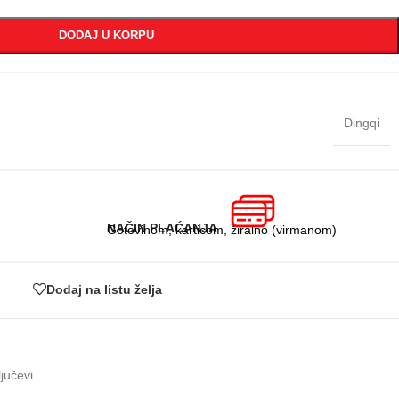
DODAJ U KORPU
Dingqi
NAČIN PLAĆANJA
Gotovinom, karticom, žiralno (virmanom)
Dodaj na listu želja
ljučevi