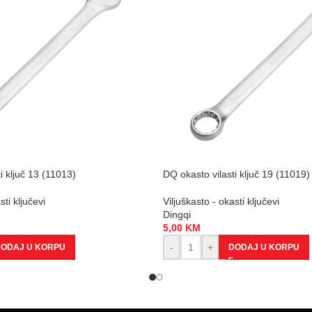
i ključ 13 (11013)
DQ okasto vilasti ključ 19 (11019)
sti ključevi
Viljuškasto - okasti ključevi
Dingqi
5,00
KM
-
+
ODAJ U KORPU
DODAJ U KORPU