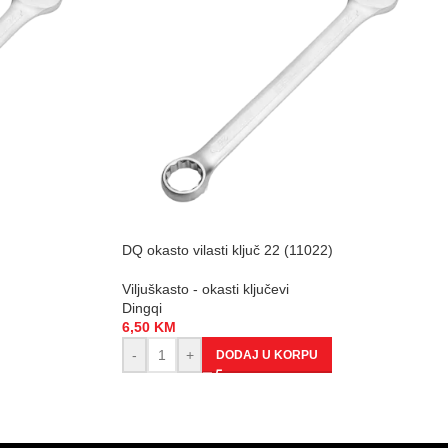
DQ okasto vilasti ključ 22 (11022)
Viljuškasto - okasti ključevi
Dingqi
6,50
KM
-
+
DODAJ U KORPU