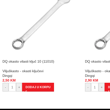
DQ okasto vilasti ključ 10 (11010)
DQ okasto vilast
Viljuškasto - okasti ključevi
Viljuškasto - oka
Dingqi
Dingqi
2,50
KM
2,90
KM
-
+
-
+
DODAJ U KORPU
D