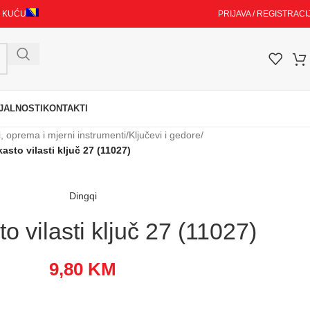
I KUĆU
PRIJAVA / REGISTRACI
JALNOSTI
KONTAKTI
i, oprema i mjerni instrumenti
/
Ključevi i gedore
/
asto vilasti ključ 27 (11027)
Dingqi
o vilasti ključ 27 (11027)
9,80
KM