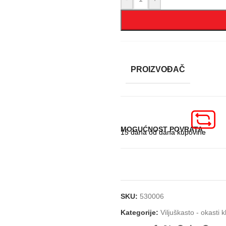
PROIZVOĐAČ
MOGUĆNOST POVRATA
15 dana od dana kupovine
SKU:
530006
Kategorije:
Viljuškasto - okasti k