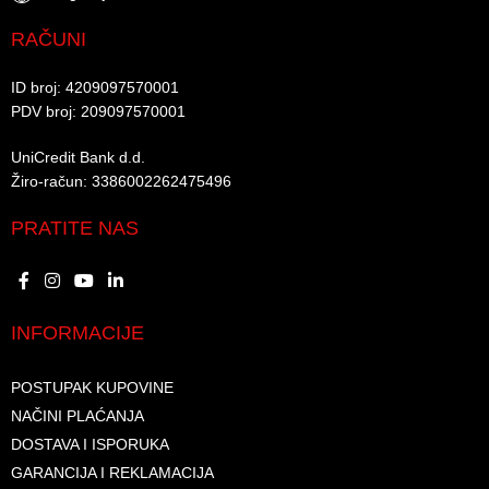
RAČUNI
ID broj: 4209097570001​
PDV broj: 209097570001 ​
UniCredit Bank d.d.​
Žiro-račun: 3386002262475496​​
PRATITE NAS
INFORMACIJE
POSTUPAK KUPOVINE
NAČINI PLAĆANJA
DOSTAVA I ISPORUKA
GARANCIJA I REKLAMACIJA