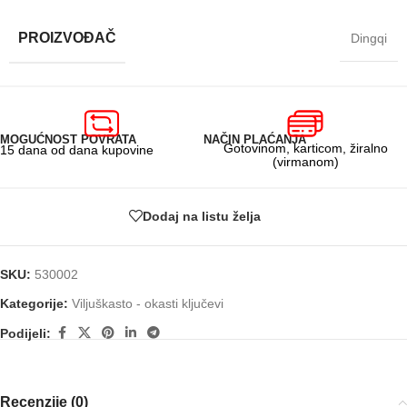
PROIZVOĐAČ
Dingqi
MOGUĆNOST POVRATA
NAČIN PLAĆANJA
Gotovinom, karticom, žiralno
15 dana od dana kupovine
(virmanom)
Dodaj na listu želja
SKU:
530002
Kategorije:
Viljuškasto - okasti ključevi
Podijeli:
Recenzije (0)