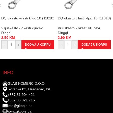
DQ okasto vilasti ključ 10 (11010)
DQ okasto vilasti ključ 13 (11013)
Viljuškasto - okasti ključevi
Viljuškasto - okasti ključevi
Dingqi
Dingqi
2,50
KM
2,90
KM
-
+
-
+
DODAJ U KORPU
DODAJ U KORPU
INFO
GLAS-KOMERC D.O.O.
Sviračka 82, Gradačac, BiH
+387 61 904 421
+387 35 821 715
info@gkboje.ba
www.gkboje.ba