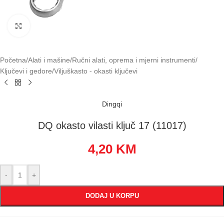
Klikni za uvećavanje
Početna
/
Alati i mašine
/
Ručni alati, oprema i mjerni instrumenti
/
Ključevi i gedore
/
Viljuškasto - okasti ključevi
Dingqi
DQ okasto vilasti ključ 17 (11017)
4,20
KM
-
+
DODAJ U KORPU