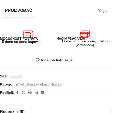
PROIZVOĐAČ
Dingqi
MOGUĆNOST POVRATA
NAČIN PLAĆANJA
Gotovinom, karticom, žiralno
15 dana od dana kupovine
(virmanom)
Dodaj na listu želja
SKU:
530008
Kategorije:
Viljuškasto - okasti ključevi
Podijeli:
Recenzije (0)