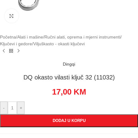
Klikni za uvećavanje
Početna
/
Alati i mašine
/
Ručni alati, oprema i mjerni instrumenti
/
Ključevi i gedore
/
Viljuškasto - okasti ključevi
Dingqi
DQ okasto vilasti ključ 32 (11032)
17,00
KM
-
+
DODAJ U KORPU