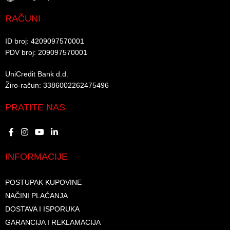
RAČUNI
ID broj: 4209097570001​
PDV broj: 209097570001 ​
UniCredit Bank d.d.​
Žiro-račun: 3386002262475496​​
PRATITE NAS
INFORMACIJE
POSTUPAK KUPOVINE
NAČINI PLAĆANJA
DOSTAVA I ISPORUKA
GARANCIJA I REKLAMACIJA