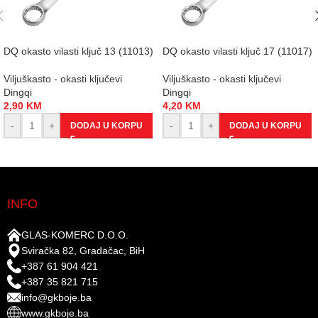
DQ okasto vilasti ključ 13 (11013)
DQ okasto vilasti ključ 17 (11017)
Viljuškasto - okasti ključevi
Viljuškasto - okasti ključevi
Dingqi
Dingqi
2,90
KM
4,20
KM
-
+
-
+
DODAJ U KORPU
DODAJ U KORPU
INFO
GLAS-KOMERC D.O.O.
Sviračka 82, Gradačac, BiH
+387 61 904 421
+387 35 821 715
info@gkboje.ba
www.gkboje.ba