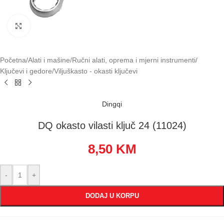
Klikni za uvećavanje
Početna
/
Alati i mašine
/
Ručni alati, oprema i mjerni instrumenti
/
Ključevi i gedore
/
Viljuškasto - okasti ključevi
Dingqi
DQ okasto vilasti ključ 24 (11024)
8,50
KM
-
+
DODAJ U KORPU