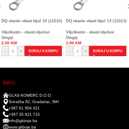
DQ okasto vilasti ključ 10 (11010)
DQ okasto vilasti ključ 13 (11013)
Viljuškasto - okasti ključevi
Viljuškasto - okasti ključevi
Dingqi
Dingqi
2,50
KM
2,90
KM
-
+
-
+
DODAJ U KORPU
DODAJ U KORPU
INFO
GLAS-KOMERC D.O.O.
Sviračka 82, Gradačac, BiH
+387 61 904 421
+387 35 821 715
info@gkboje.ba
www.gkboje.ba