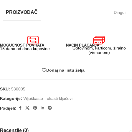
PROIZVOĐAČ
Dingqi
MOGUĆNOST POVRATA
NAČIN PLAĆANJA
Gotovinom, karticom, žiralno
15 dana od dana kupovine
(virmanom)
Dodaj na listu želja
SKU:
530005
Kategorije:
Viljuškasto - okasti ključevi
Podijeli:
Recenzije (0)