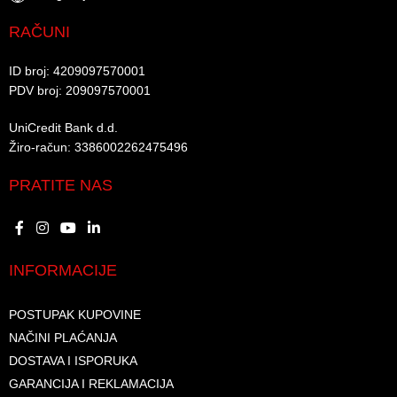
RAČUNI
ID broj: 4209097570001​
PDV broj: 209097570001 ​
UniCredit Bank d.d.​
Žiro-račun: 3386002262475496​​
PRATITE NAS
INFORMACIJE
POSTUPAK KUPOVINE
NAČINI PLAĆANJA
DOSTAVA I ISPORUKA
GARANCIJA I REKLAMACIJA