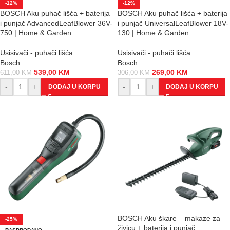
-12%
-12%
BOSCH Aku puhač lišća + baterija
BOSCH Aku puhač lišća + baterija
i punjač AdvancedLeafBlower 36V-
i punjač UniversalLeafBlower 18V-
750 | Home & Garden
130 | Home & Garden
Usisivači - puhači lišća
Usisivači - puhači lišća
Bosch
Bosch
539,00
KM
269,00
KM
611,00
KM
306,00
KM
-
+
-
+
DODAJ U KORPU
DODAJ U KORPU
BOSCH Aku škare – makaze za
-25%
živicu + baterija i punjač