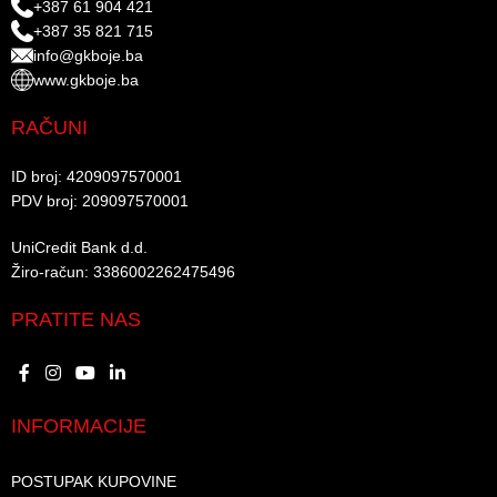
+387 61 904 421
+387 35 821 715
info@gkboje.ba
www.gkboje.ba
RAČUNI
ID broj: 4209097570001​
PDV broj: 209097570001 ​
UniCredit Bank d.d.​
Žiro-račun: 3386002262475496​​
PRATITE NAS
INFORMACIJE
POSTUPAK KUPOVINE