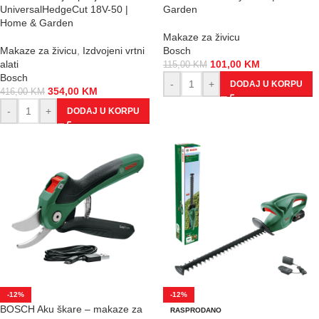
UniversalHedgeCut 18V-50 |
Garden
Home & Garden
Makaze za živicu
Makaze za živicu
,
Izdvojeni vrtni
Bosch
alati
101,00
KM
115,00
KM
Bosch
-
+
DODAJ U KORPU
354,00
KM
416,00
KM
-
+
DODAJ U KORPU
-12%
-12%
BOSCH Aku škare – makaze za
RASPRODANO