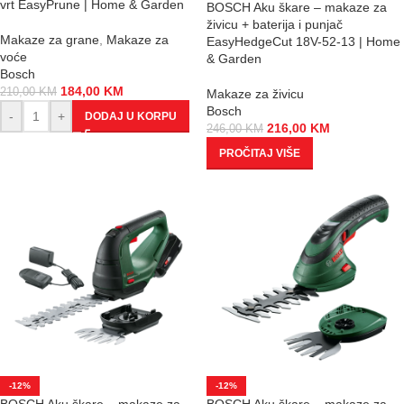
vrt EasyPrune | Home & Garden
BOSCH Aku škare – makaze za
živicu + baterija i punjač
Makaze za grane
,
Makaze za
EasyHedgeCut 18V-52-13 | Home
voće
& Garden
Bosch
184,00
KM
210,00
KM
Makaze za živicu
Bosch
-
+
DODAJ U KORPU
216,00
KM
246,00
KM
PROČITAJ VIŠE
-12%
-12%