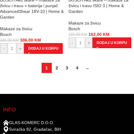
BOSCH Aku škare – makaze za
BOSCH Aku škare – makaze za
živicu i travu + baterija i punjač
živicu i travu ISIO 3 | Home &
AdvancedShear 18V-10 | Home &
Garden
Garden
Makaze za živicu
Makaze za živicu
Bosch
Bosch
162,00
KM
185,00
KM
306,00
KM
349,00
KM
-
+
DODAJ U KORPU
-
+
DODAJ U KORPU
1
2
3
4
→
INFO
GLAS-KOMERC D.O.O.
Sviračka 82, Gradačac, BiH