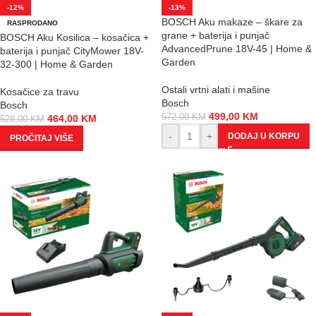
-12%
-13%
BOSCH Aku makaze – škare za
RASPRODANO
grane + baterija i punjač
BOSCH Aku Kosilica – kosačica +
AdvancedPrune 18V-45 | Home &
baterija i punjač CityMower 18V-
Garden
32-300 | Home & Garden
Ostali vrtni alati i mašine
Kosačice za travu
Bosch
Bosch
499,00
KM
572,00
KM
464,00
KM
528,00
KM
-
+
DODAJ U KORPU
PROČITAJ VIŠE