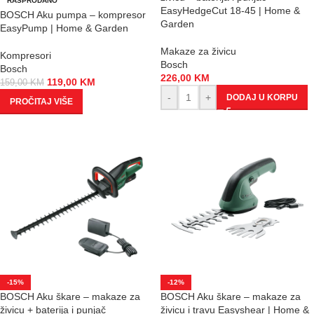
RASPRODANO
EasyHedgeCut 18-45 | Home &
BOSCH Aku pumpa – kompresor
Garden
EasyPump | Home & Garden
Makaze za živicu
Kompresori
Bosch
Bosch
226,00
KM
119,00
KM
159,00
KM
-
+
DODAJ U KORPU
PROČITAJ VIŠE
-15%
-12%
BOSCH Aku škare – makaze za
BOSCH Aku škare – makaze za
živicu + baterija i punjač
živicu i travu Easyshear | Home &