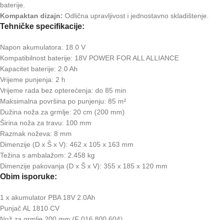
baterije.
Kompaktan dizajn:
Odlična upravljivost i jednostavno skladištenje.
Tehničke specifikacije:
Napon akumulatora: 18.0 V
Kompatibilnost baterije: 18V POWER FOR ALL ALLIANCE
Kapacitet baterije: 2.0 Ah
Vrijeme punjenja: 2 h
Vrijeme rada bez opterećenja: do 85 min
Maksimalna površina po punjenju: 85 m²
Dužina noža za grmlje: 20 cm (200 mm)
Širina noža za travu: 100 mm
Razmak noževa: 8 mm
Dimenzije (D x Š x V): 462 x 105 x 163 mm
Težina s ambalažom: 2.458 kg
Dimenzije pakovanja (D x Š x V): 355 x 185 x 120 mm
Obim isporuke:
1 x akumulator PBA 18V 2.0Ah
Punjač AL 1810 CV
Nož za grmlje 200 mm (F 016 800 604)