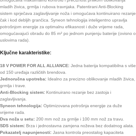
mladih živica, grmlja i rubova travnjaka. Patentirani Anti-Blocking
sistem sprječava zaglavljivanje noža i omogućava kontinuirano rezanje
čak i kod debljih grančica. Syneon tehnologija inteligentno upravlja
potrošnjom energije za optimalnu efikasnost i duže vrijeme rada,
omogućavajući obradu do 85 m² po jednom punjenju baterije (ovisno o
uslovima rada).
Ključne karakteristike:
18 V POWER FOR ALL ALLIANCE:
Jedna baterija kompatibilna s više
od 150 uređaja različitih brendova.
Jednoručna upotreba:
Idealno za precizno oblikovanje mladih živica,
grmlja i trave.
Anti-Blocking sistem:
Kontinuirano rezanje bez zastoja i
zaglavljivanja.
Syneon tehnologija:
Optimizovana potrošnja energije za duže
vrijeme rada.
Dva noža u setu:
200 mm nož za grmlje i 100 mm nož za travu.
SDS sistem:
Brza i jednostavna zamjena noževa bez dodatnog alata.
Pokazatelj napunjenosti:
Jasna kontrola preostalog kapaciteta