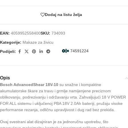
Dodaj na listu želja
EAN:
4059952558400
SKU:
734093
Kategorije:
Makaze za živicu
74591224
Podijeli:
Opis
Bosch AdvancedShear 18V-10
su snažne i kompaktne
akumulatorske škare za travu i grmlje namijenjene preciznom
oblikovanju, podrezivanju i održavanju vrta. Zahvaljujući 18 V POWER
FOR ALL sistemu i uključenoj PBA 18V 2.0Ah bateriji, pružaju visoke
performanse rezanja, odličnu upravljivost i dug rad bez prekida.
Ovaj svestrani alat dizajniran je za jednoručnu upotrebu, što
omogućava maksimalnu kontrolu i preciznost prilikom oblikovanja