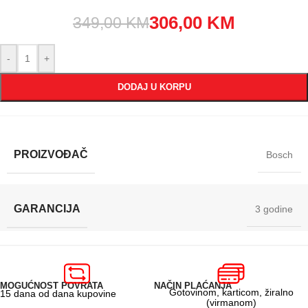
306,00
KM
349,00
KM
-
+
DODAJ U KORPU
PROIZVOĐAČ
Bosch
GARANCIJA
3 godine
MOGUĆNOST POVRATA
NAČIN PLAĆANJA
Gotovinom, karticom, žiralno
15 dana od dana kupovine
(virmanom)