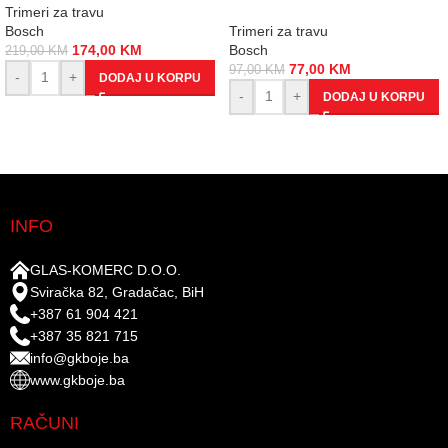
Trimeri za travu
Bosch
Trimeri za travu
174,00
KM
Bosch
219,00
KM
77,00
KM
97,00
KM
-
+
DODAJ U KORPU
-
+
DODAJ U KORPU
INFO
GLAS-KOMERC D.O.O.
Sviračka 82, Gradačac, BiH
+387 61 904 421
+387 35 821 715
info@gkboje.ba
www.gkboje.ba
RAČUNI