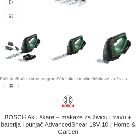
Pogledaj video
Klikni za uvećavanje
Početna
/
Kućni i vrtni program
/
Vrtni alati i mašine
/
Makaze za živicu
BOSCH Aku škare – makaze za živicu i travu +
baterija i punjač AdvancedShear 18V-10 | Home &
Garden