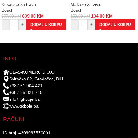
Kosačice za travu
Makaze za živicu
Bosch
Bosch
639,00
KM
134,00
KM
677,00
KM
153,00
KM
-
+
-
+
DODAJ U KORPU
DODAJ U KORPU
INFO
GLAS-KOMERC D.O.O.
Sviračka 82, Gradačac, BiH
+387 61 904 421
+387 35 821 715
info@gkboje.ba
www.gkboje.ba
RAČUNI
ID broj: 4209097570001​