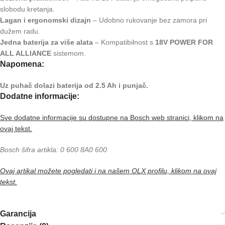
slobodu kretanja.
Lagan i ergonomski dizajn
– Udobno rukovanje bez zamora pri
dužem radu.
Jedna baterija za više alata
– Kompatibilnost s
18V POWER FOR
ALL ALLIANCE
sistemom.
Napomena:
Uz puhač dolazi baterija od 2.5 Ah i punjač.
Dodatne informacije:
Sve dodatne informacije su dostupne na Bosch web stranici, klikom na
ovaj tekst.
Bosch šifra artikla: 0 600 8A0 600
Ovaj artikal možete pogledati i na našem OLX profilu, klikom na ovaj
tekst.
Garancija