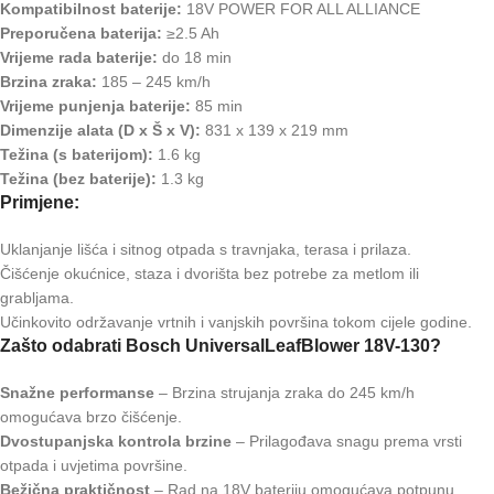
Kompatibilnost baterije:
18V POWER FOR ALL ALLIANCE
Preporučena baterija:
≥2.5 Ah
Vrijeme rada baterije:
do 18 min
Brzina zraka:
185 – 245 km/h
Vrijeme punjenja baterije:
85 min
Dimenzije alata (D x Š x V):
831 x 139 x 219 mm
Težina (s baterijom):
1.6 kg
Težina (bez baterije):
1.3 kg
Primjene:
Uklanjanje lišća i sitnog otpada s travnjaka, terasa i prilaza.
Čišćenje okućnice, staza i dvorišta bez potrebe za metlom ili
grabljama.
Učinkovito održavanje vrtnih i vanjskih površina tokom cijele godine.
Zašto odabrati Bosch UniversalLeafBlower 18V-130?
Snažne performanse
– Brzina strujanja zraka do 245 km/h
omogućava brzo čišćenje.
Dvostupanjska kontrola brzine
– Prilagođava snagu prema vrsti
otpada i uvjetima površine.
Bežična praktičnost
– Rad na 18V bateriju omogućava potpunu