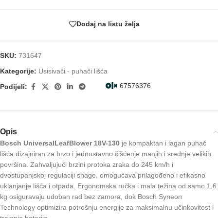
Dodaj na listu želja
SKU:
731647
Kategorije:
Usisivači - puhači lišća
67576376
Podijeli:
Opis
Bosch UniversalLeafBlower 18V-130
je kompaktan i lagan puhač
lišća dizajniran za brzo i jednostavno čišćenje manjih i srednje velikih
površina. Zahvaljujući brzini protoka zraka do 245 km/h i
dvostupanjskoj regulaciji snage, omogućava prilagođeno i efikasno
uklanjanje lišća i otpada. Ergonomska ručka i mala težina od samo 1.6
kg osiguravaju udoban rad bez zamora, dok Bosch Syneon
Technology optimizira potrošnju energije za maksimalnu učinkovitost i
trajanje baterije.