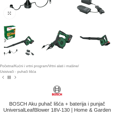
Klikni za uvećavanje
Početna
/
Kućni i vrtni program
/
Vrtni alati i mašine
/
Usisivači - puhači lišća
BOSCH Aku puhač lišća + baterija i punjač
UniversalLeafBlower 18V-130 | Home & Garden