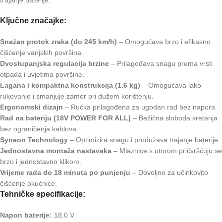
Ključne značajke:
Snažan protok zraka (do 245 km/h)
– Omogućava brzo i efikasno
čišćenje vanjskih površina.
Dvostupanjska regulacija brzine
– Prilagođava snagu prema vrsti
otpada i uvjetima površine.
Lagana i kompaktna konstrukcija (1.6 kg)
– Omogućava lako
rukovanje i smanjuje zamor pri dužem korištenju.
Ergonomski dizajn
– Ručka prilagođena za ugodan rad bez napora.
Rad na bateriju (18V POWER FOR ALL)
– Bežična sloboda kretanja
bez ograničenja kablova.
Syneon Technology
– Optimizira snagu i produžava trajanje baterije.
Jednostavna montaža nastavaka
– Mlaznice s utorom pričvršćuju se
brzo i jednostavno klikom.
Vrijeme rada do 18 minuta po punjenju
– Dovoljno za učinkovito
čišćenje okućnice.
Tehničke specifikacije:
Napon baterije:
18.0 V