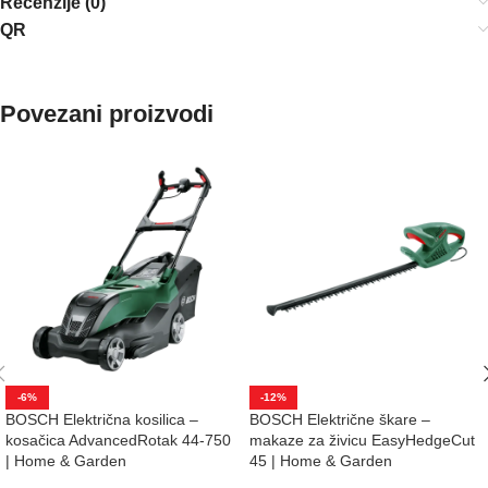
Recenzije (0)
QR
Povezani proizvodi
-6%
-12%
BOSCH Električna kosilica –
BOSCH Električne škare –
kosačica AdvancedRotak 44-750
makaze za živicu EasyHedgeCut
| Home & Garden
45 | Home & Garden