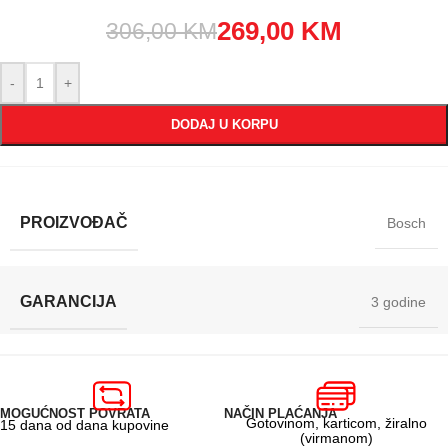
269,00
KM
306,00
KM
-
+
DODAJ U KORPU
PROIZVOĐAČ
Bosch
GARANCIJA
3 godine
MOGUĆNOST POVRATA
NAČIN PLAĆANJA
Gotovinom, karticom, žiralno
15 dana od dana kupovine
(virmanom)