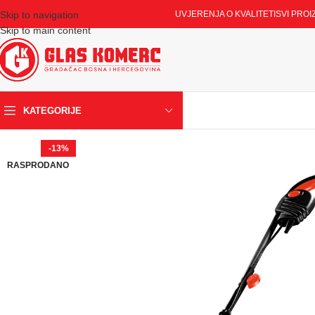
Skip to navigation
UVJERENJA O KVALITETI
SVI PROI
Skip to main content
KATEGORIJE
-13%
RASPRODANO