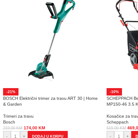
-21%
-10%
BOSCH Električni trimer za travu ART 30 | Home
SCHEPPACH Benz
& Garden
MP150-46 3.5 
Trimeri za travu
Kosačice za tra
Bosch
Scheppach
174,00
KM
469,
219,00
KM
519,00
KM
-
+
-
+
DODAJ U KORPU
D