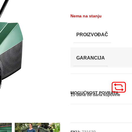
Nema na stanju
PROIZVOĐAČ
GARANCIJA
MOGUĆNOST POVRATA
15 dana od dana kupovine
SKU:
731639