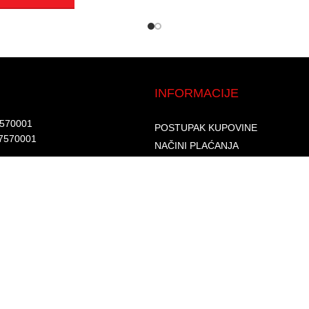
INFORMACIJE
7570001​
POSTUPAK KUPOVINE
7570001 ​
NAČINI PLAĆANJA
DOSTAVA I ISPORUKA
d.​
GARANCIJA I REKLAMACIJA
6002262475496​​
SIGURNOST PLAĆANJA
S
PRAVILA PRIVATNOSTI
USLOVI KORIŠTENJA
PROGRAM LOJALNOSTI
ČESTA PITANJA
KONTAKTI
O NAMA