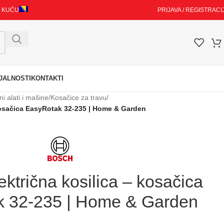
I KUĆU
PRIJAVA / REGISTRACI
JALNOSTI
KONTAKTI
ni alati i mašine
/
Kosačice za travu
/
kosačica EasyRotak 32-235 | Home & Garden
trična kosilica – kosačica
 32-235 | Home & Garden