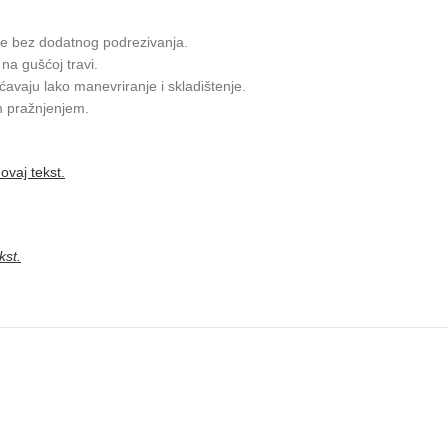
e bez dodatnog podrezivanja.
a gušćoj travi.
avaju lako manevriranje i skladištenje.
m pražnjenjem.
ovaj tekst.
kst.