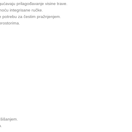
ćavaju prilagođavanje visine trave.
oću integrisane ručke.
e potrebu za čestim pražnjenjem.
prostorima.
 šišanjem.
a.