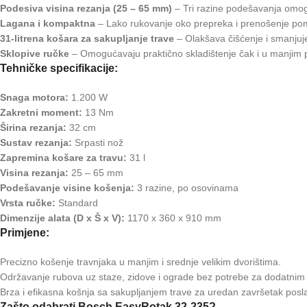
Podesiva visina rezanja (25 – 65 mm)
– Tri razine podešavanja omogu
Lagana i kompaktna
– Lako rukovanje oko prepreka i prenošenje pom
31-litrena košara za sakupljanje trave
– Olakšava čišćenje i smanjuj
Sklopive ručke
– Omogućavaju praktično skladištenje čak i u manjim 
Tehničke specifikacije:
Snaga motora:
1.200 W
Zakretni moment:
13 Nm
Širina rezanja:
32 cm
Sustav rezanja:
Srpasti nož
Zapremina košare za travu:
31 l
Visina rezanja:
25 – 65 mm
Podešavanje visine košenja:
3 razine, po osovinama
Vrsta ručke:
Standard
Dimenzije alata (D x Š x V):
1170 x 360 x 910 mm
Primjene:
Precizno košenje travnjaka u manjim i srednje velikim dvorištima.
Održavanje rubova uz staze, zidove i ograde bez potrebe za dodatnim
Brza i efikasna košnja sa sakupljanjem trave za uredan završetak posl
Zašto odabrati Bosch EasyRotak 32-235?