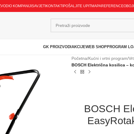
ZVODI
O KOMPANIJI
SAVJETI
KONTAKTI
POŠALJITE UPIT
MAPA
REFERENCE
OBOJ
GK PROIZVODI
AKCIJE
WEB SHOP
PROGRAM LO
Početna
/
Kućni i vrtni program
/
Vrt
BOSCH Električna kosilica – 
BOSCH Elek
EasyRotak