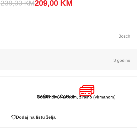
209,00
KM
239,00
KM
Bosch
3 godine
NAČIN PLAĆANJA
Gotovinom, karticom, žiralno (virmanom)
Dodaj na listu želja