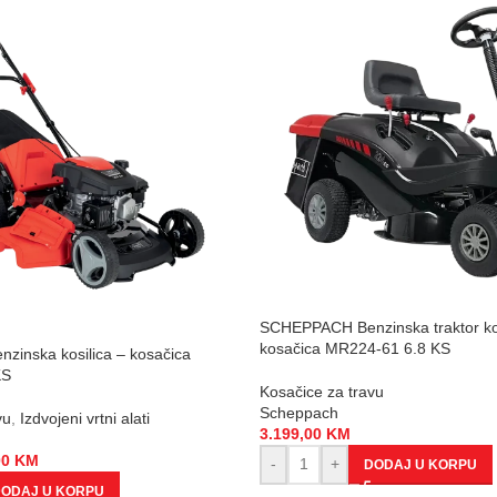
SCHEPPACH Benzinska traktor kos
kosačica MR224-61 6.8 KS
inska kosilica – kosačica
KS
Kosačice za travu
Scheppach
vu
,
Izdvojeni vrtni alati
3.199,00
KM
00
KM
-
+
DODAJ U KORPU
ODAJ U KORPU