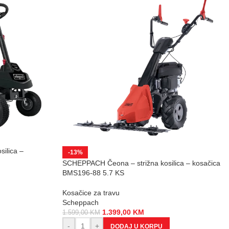
ilica –
-13%
SCHEPPACH Čeona – strižna kosilica – kosačica
BMS196-88 5.7 KS
Kosačice za travu
Scheppach
1.399,00
KM
1.599,00
KM
-
+
DODAJ U KORPU