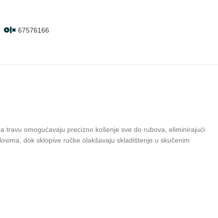
67576166
i za travu omogućavaju precizno košenje sve do rubova, eliminirajući
vima, dok sklopive ručke olakšavaju skladištenje u skučenim