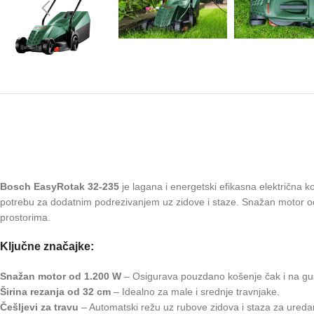
Bosch EasyRotak 32-235
je lagana i energetski efikasna električna k
potrebu za dodatnim podrezivanjem uz zidove i staze. Snažan motor o
prostorima.
Ključne značajke:
Snažan motor od 1.200 W
– Osigurava pouzdano košenje čak i na guš
Širina rezanja od 32 cm
– Idealno za male i srednje travnjake.
Češljevi za travu
– Automatski režu uz rubove zidova i staza za uredan