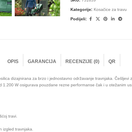
Kategorije:
Kosačice za travu
Podijeli:
OPIS
GARANCIJA
RECENZIJE (0)
QR
osilica dizajnirana za brzo i jednostavno održavanje travnjaka. Češljev
d 1.200 W osigurava pouzdane rezne performanse čak i u otežanim uslo
ćoj travi.
 izgled travnjaka.